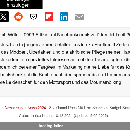
hinzufügen
ech Writer
- 9093 Artikel auf Notebookcheck veröffentlicht
seit 
ch schon in jungen Jahren befallen, als ich zu Pentium II Zeite
h das Modden, Übertakten und die akribische Pflege meiner Ha
ich zudem ein spezielles Interesse an mobilen Technologien, di
hdem ich bei einer Tätigkeit im Marketing meine Liebe für das 
ebookcheck auf die Suche nach den spannendsten Themen aus d
e Leidenschaft für den Motorsport und das Mountainbiking.
s
>
Newsarchiv
>
News 2024-12
> Xiaomi Poco M6 Pro: Schnelles Budget-Smart
Autor: Enrico Frahn, 18.12.2024 (Update: 5.05.2025)
loading failed!