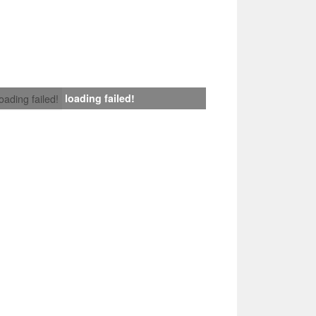
loading failed!
loading failed!