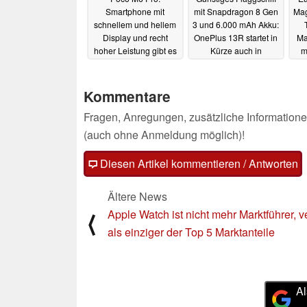
Smartphone mit
mit Snapdragon 8 Gen
Mag
schnellem und hellem
3 und 6.000 mAh Akku:
Display und recht
OnePlus 13R startet in
Ma
hoher Leistung gibt es
Kürze auch in
m
direkt beim Hersteller
Deutschland
20.12.2024
zum Top-Preis
23.12.2024
Kommentare
Fragen, Anregungen, zusätzliche Informatione
(auch ohne Anmeldung möglich)!
Diesen Artikel kommentieren / Antworten
Ältere News
Apple Watch ist nicht mehr Marktführer, ve
⟨
als einziger der Top 5 Marktanteile
Al