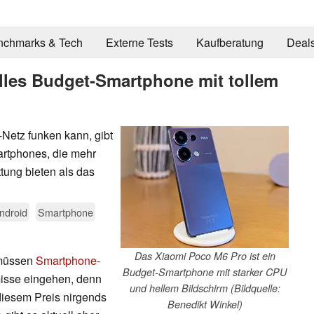
nchmarks & Tech
Externe Tests
Kaufberatung
Deal
lles Budget-Smartphone mit tollem
Netz funken kann, gibt
artphones, die mehr
tung bieten als das
ndroid
Smartphone
Das Xiaomi Poco M6 Pro ist ein
 müssen
Smartphone-
Budget-Smartphone mit starker CPU
isse eingehen, denn
und hellem Bildschirm (Bildquelle:
diesem Preis nirgends
Benedikt Winkel)