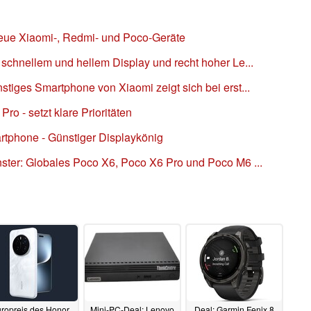
eue Xiaomi-, Redmi- und Poco-Geräte
schnellem und hellem Display und recht hoher Le...
iges Smartphone von Xiaomi zeigt sich bei erst...
ro - setzt klare Prioritäten
tphone - Günstiger Displaykönig
ter: Globales Poco X6, Poco X6 Pro und Poco M6 ...
ropreis des Honor
Mini-PC-Deal: Lenovo
Deal: Garmin Fenix 8