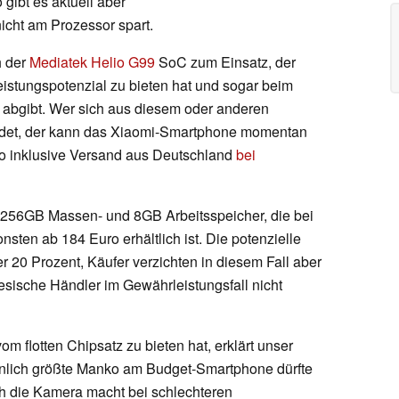
gibt es aktuell aber
icht am Prozessor spart.
h der
Mediatek Helio G99
SoC zum Einsatz, der
istungspotenzial zu bieten hat und sogar beim
r abgibt. Wer sich aus diesem oder anderen
idet, der kann das Xiaomi-Smartphone momentan
o inklusive Versand aus Deutschland
bei
t 256GB Massen- und 8GB Arbeitsspeicher, die bei
nsten ab 184 Euro erhältlich ist. Die potenzielle
r 20 Prozent, Käufer verzichten in diesem Fall aber
esische Händler im Gewährleistungsfall nicht
 flotten Chipsatz zu bieten hat, erklärt unser
nlich größte Manko am Budget-Smartphone dürfte
h die Kamera macht bei schlechteren