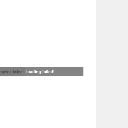
loading failed!
loading failed!