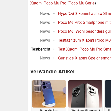
Xiaomi Poco M6 Pro
(
Poco M6 Serie
)
News
•
HyperOS 3 kommt auf zwölf n
|
News
•
Poco M6 Pro: Smartphone mit 
|
News
•
Poco M6: Wohl besonders günst
|
News
•
Testfazit zum Xiaomi Poco M6 P
|
Testbericht
•
Test Xiaomi Poco M6 Pro Smar
|
News
•
Günstige Xiaomi Speichermons
Verwandte Artikel
Poco M6 Pro:
Günstiges Flaggschiff
Eu