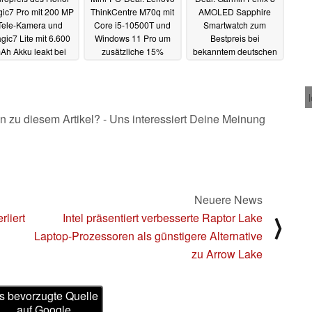
ic7 Pro mit 200 MP
ThinkCentre M70q mit
AMOLED Sapphire
Tele-Kamera und
Core i5-10500T und
Smartwatch zum
gic7 Lite mit 6.600
Windows 11 Pro um
Bestpreis bei
Ah Akku leakt bei
zusätzliche 15%
bekanntem deutschen
Händler
rabattiert
Händler
19.12.2024
18.12.2024
18.12.2024
n zu diesem Artikel? - Uns interessiert Deine Meinung
Neuere News
rliert
Intel präsentiert verbesserte Raptor Lake
⟩
Laptop-Prozessoren als günstigere Alternative
zu Arrow Lake
s bevorzugte Quelle
auf Google