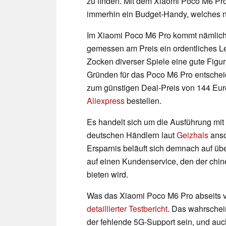
zu finden. Mit dem Xiaomi Poco M6 Pro 
immerhin ein Budget-Handy, welches n
Im Xiaomi Poco M6 Pro kommt nämlic
gemessen am Preis ein ordentliches Le
Zocken diverser Spiele eine gute Figu
Gründen für das Poco M6 Pro entsche
zum günstigen Deal-Preis von 144 Eur
Aliexpress
bestellen.
Es handelt sich um die Ausführung mi
deutschen Händlern laut
Geizhals
anso
Ersparnis beläuft sich demnach auf übe
auf einen Kundenservice, den der chin
bieten wird.
Was das Xiaomi Poco M6 Pro abseits vom
detaillierter Testbericht
. Das wahrschei
der fehlende 5G-Support sein, und auc