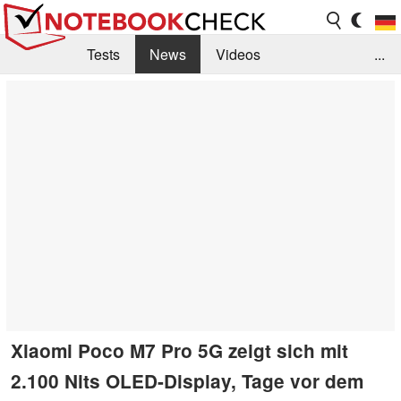
Tests
News
Videos
...
Benchmarks & Tech
Externe Tests
Kaufberatung
Deals
Suche
Jobs
Forum
Xiaomi Poco M7 Pro 5G zeigt sich mit
2.100 Nits OLED-Display, Tage vor dem