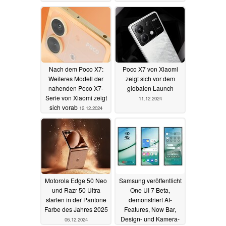
Preis
17.12.2024
Nach dem Poco X7:
Poco X7 von Xiaomi
Weiteres Modell der
zeigt sich vor dem
nahenden Poco X7-
globalen Launch
Serie von Xiaomi zeigt
11.12.2024
sich vorab
12.12.2024
Motorola Edge 50 Neo
Samsung veröffentlicht
und Razr 50 Ultra
One UI 7 Beta,
starten in der Pantone
demonstriert AI-
Farbe des Jahres 2025
Features, Now Bar,
Design- und Kamera-
06.12.2024