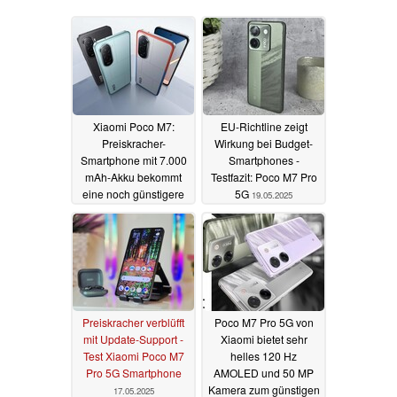
Xiaomi Poco M7:
EU-Richtline zeigt
Preiskracher-
Wirkung bei Budget-
Smartphone mit 7.000
Smartphones -
mAh-Akku bekommt
Testfazit: Poco M7 Pro
eine noch günstigere
5G
19.05.2025
Version
15.08.2025
Preiskracher verblüfft
Poco M7 Pro 5G von
mit Update-Support -
Xiaomi bietet sehr
Test Xiaomi Poco M7
helles 120 Hz
Pro 5G Smartphone
AMOLED und 50 MP
Kamera zum günstigen
17.05.2025