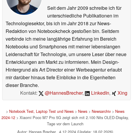
Seit dem Jahr 2009 schreibe ich für
unterschiedliche Publikationen im
Technologiesektor, bis ich im Jahr 2018 zur News-
Redaktion von Notebookcheck gestoßen bin. Seitdem
verbinde ich meine langjährige Erfahrung im Bereich
Notebooks und Smartphones mit meiner lebenslangen
Leidenschaft für Technologie, um unsere Leser über neue
Entwicklungen am Markt zu informieren. Mein Design-
Hintergrund als Art Director einer Werbeagentur erlaubt
mir darüber hinaus tiefe Einblicke in die Eigenheiten
dieser Branche.
Kontakt:
@HannesBrecher
,
LinkedIn
,
Xing
>
Notebook Test, Laptop Test und News
>
News
>
Newsarchiv
>
News
2024-12
> Xiaomi Poco M7 Pro 5G zeigt sich mit 2.100 Nits OLED-Display,
Tage vor dem Launch
Autor: Hannes Brecher, 4.12.2024 (Update: 18.02.2026)