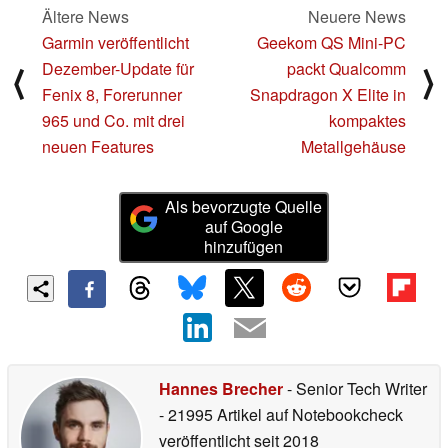
Ältere News
Neuere News
Garmin veröffentlicht
Geekom QS Mini-PC
Dezember-Update für
packt Qualcomm
⟨
⟩
Fenix 8, Forerunner
Snapdragon X Elite in
965 und Co. mit drei
kompaktes
neuen Features
Metallgehäuse
Als bevorzugte Quelle
auf Google
hinzufügen
Hannes Brecher
- Senior Tech Writer
- 21995 Artikel auf Notebookcheck
veröffentlicht
seit 2018