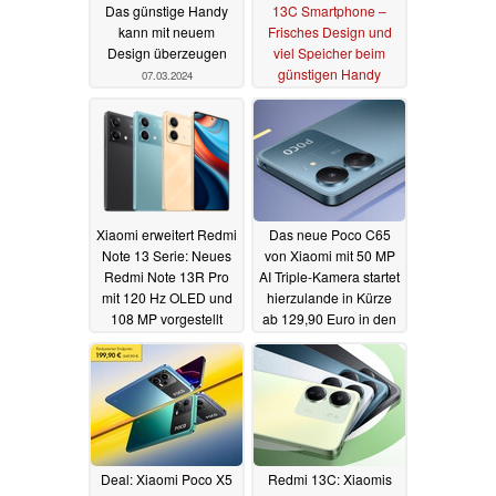
Das günstige Handy
13C Smartphone –
kann mit neuem
Frisches Design und
Design überzeugen
viel Speicher beim
günstigen Handy
07.03.2024
04.03.2024
Xiaomi erweitert Redmi
Das neue Poco C65
Note 13 Serie: Neues
von Xiaomi mit 50 MP
Redmi Note 13R Pro
AI Triple-Kamera startet
mit 120 Hz OLED und
hierzulande in Kürze
108 MP vorgestellt
ab 129,90 Euro in den
Verkauf
20.11.2023
13.11.2023
Deal: Xiaomi Poco X5
Redmi 13C: Xiaomis