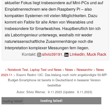
aktueller Fokus liegt insbesondere auf Mini-PCs und auf
Einplatinenrechnern wie dem Raspberry Pi – also
kompakten Systemen mit vielen Möglichkeiten. Dazu
kommt ein Faible für alle Arten von Wearables und
insbesondere für Smartwatches. Hauptberuflich bin ich
als Laboringenieur unterwegs, weshalb mir weder
naturwissenschaftliche Zusammenhänge noch die
Interpretation komplexer Messungen fern liegen.
Kontakt:
silvio39191
,
LinkedIn
,
Muck Rack
>
Notebook Test, Laptop Test und News
>
News
>
Newsarchiv
>
News
2023-11
> Xiaomi Redmi 13C: Das bislang noch nicht angekündigte 50-MP-
Budget-Smartphone ist bereits in Deutschland in besserer Version
bestellbar
Autor: Silvio Werner, 9.11.2023 (Update: 9.11.2023)
loading failed!
loading failed!