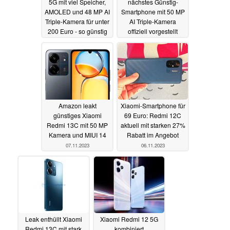
5G mit viel Speicher,
nächstes Günstig-
AMOLED und 48 MP AI
Smartphone mit 50 MP
Triple-Kamera für unter
AI Triple-Kamera
200 Euro - so günstig
offiziell vorgestellt
wie nie
10.11.2023
10.11.2023
Amazon leakt
Xiaomi-Smartphone für
günstiges Xiaomi
69 Euro: Redmi 12C
Redmi 13C mit 50 MP
aktuell mit starken 27%
Kamera und MIUI 14
Rabatt im Angebot
07.11.2023
06.11.2023
Leak enthüllt Xiaomi
Xiaomi Redmi 12 5G
Redmi 13C mit stark
kombiniert