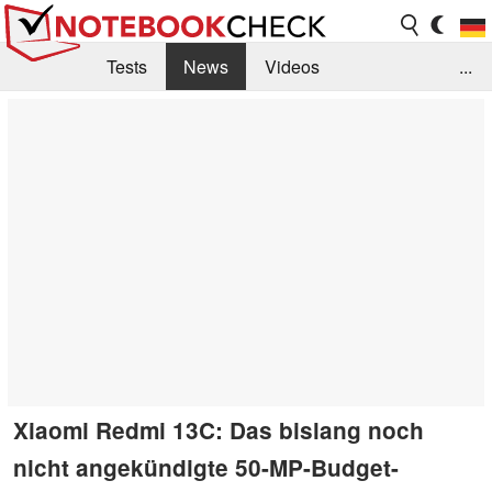
Tests
News
Videos
...
Benchmarks & Tech
Externe Tests
Kaufberatung
Deals
Suche
Jobs
Forum
Xiaomi Redmi 13C: Das bislang noch
nicht angekündigte 50-MP-Budget-