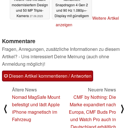
modernisiertem Design
Snapdragon 4 Gen 2
und 50 MP Triple-
und 90 Hz 1.080p+-
Kamera
Display mit günstigem
27.09.2023
Weitere Artikel
Preis
01.08.2023
anzeigen
Kommentare
Fragen, Anregungen, zusätzliche Informationen zu diesem
Artikel? - Uns interessiert Deine Meinung (auch ohne
Anmeldung möglich)!
Diesen Artikel kommentieren / Antworten
Ältere News
Neuere News
Nomad MagSafe Mount
CMF by Nothing: Die
befestigt und lädt Apple
Marke expandiert nach
⟨
⟩
iPhone magnetisch im
Europa, CMF Buds Pro
Fahrzeug
und Watch Pro auch in
Deutschland erhältlich