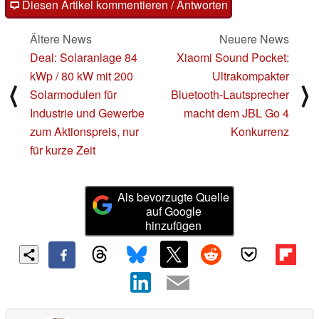
Artikel? - Uns interessiert Deine Meinung (auch ohne
Anmeldung möglich)!
Diesen Artikel kommentieren / Antworten
Ältere News
Neuere News
Deal: Solaranlage 84
Xiaomi Sound Pocket:
kWp / 80 kW mit 200
Ultrakompakter
⟨
⟩
Solarmodulen für
Bluetooth-Lautsprecher
Industrie und Gewerbe
macht dem JBL Go 4
zum Aktionspreis, nur
Konkurrenz
für kurze Zeit
Als bevorzugte Quelle
auf Google
hinzufügen