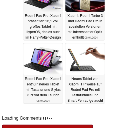
Redmi Pad Pro: Xiaomi
Xiaomi: Redmi Turbo 3
präsentiert 12,1 Zoll
und Redmi Pad Pro in
großes Tablet mit
speziellen Versionen
HyperOS, das es auch
mit interessanter Optik
im Harry-Potter-Design
enthüllt
09.04.2024
gibt
10.04.2024
Redmi Pad Pro: Xiaomi
Neues Tablet von
enthüllt neues Tablet
Xiaomi: Hinweise auf
mit Tastatur und Stylus
Redmi Pad Pro mit
kurz vor dem Launch
Tastaturhülle und
Smart Pen aufgetaucht
08.04.2024
13.03.2024
Kommentare
Fragen, Anregungen, zusätzliche Informationen zu diesem