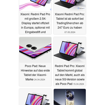
Xiaomi: Redmi Pad Pro
Xiaomi Redmi Pad Pro:
mit großem 2.5K-
Tablet ist ab sofort bei
Display startet offiziell
TradingShenzhen ab
in Europa, optional mit
247 Euro zu haben
Eingabestift und
07.05.2024
Tastaturhülle
20.05.2024
Poco Pad: Neue
Redmi Pad Pro: Xiaomi
Hinweise auf das erste
Tablet kommt global
Tablet der Xiaomi-
auf den Markt, auch als
Marke
neue 5G-Version sowie
24.04.2024
als Poco Pad
15.04.2024