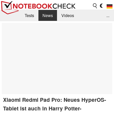
Tests
News
Videos
...
Benchmarks & Tech
Externe Tests
Kaufberatung
Deals
Suche
Jobs
Forum
Xiaomi Redmi Pad Pro: Neues HyperOS-
Tablet ist auch in Harry Potter-