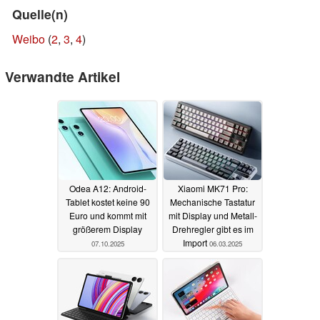
Quelle(n)
Weibo
(
2
,
3
,
4
)
Verwandte Artikel
Odea A12: Android-
Xiaomi MK71 Pro:
Tablet kostet keine 90
Mechanische Tastatur
Euro und kommt mit
mit Display und Metall-
größerem Display
Drehregler gibt es im
Import
07.10.2025
06.03.2025