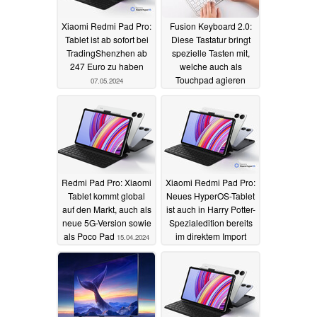
Xiaomi Redmi Pad Pro:
Fusion Keyboard 2.0:
Tablet ist ab sofort bei
Diese Tastatur bringt
TradingShenzhen ab
spezielle Tasten mit,
247 Euro zu haben
welche auch als
Touchpad agieren
07.05.2024
25.04.2024
Redmi Pad Pro: Xiaomi
Xiaomi Redmi Pad Pro:
Tablet kommt global
Neues HyperOS-Tablet
auf den Markt, auch als
ist auch in Harry Potter-
neue 5G-Version sowie
Spezialedition bereits
als Poco Pad
im direktem Import
15.04.2024
erhältlich
14.04.2024