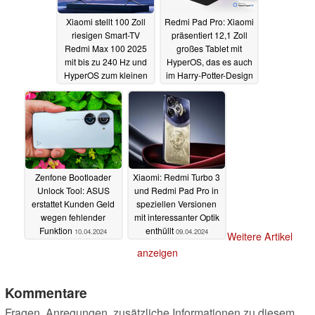
Xiaomi stellt 100 Zoll
Redmi Pad Pro: Xiaomi
riesigen Smart-TV
präsentiert 12,1 Zoll
Redmi Max 100 2025
großes Tablet mit
mit bis zu 240 Hz und
HyperOS, das es auch
HyperOS zum kleinen
im Harry-Potter-Design
Preis vor
gibt
11.04.2024
10.04.2024
Zenfone Bootloader
Xiaomi: Redmi Turbo 3
Unlock Tool: ASUS
und Redmi Pad Pro in
erstattet Kunden Geld
speziellen Versionen
wegen fehlender
mit interessanter Optik
Funktion
enthüllt
10.04.2024
09.04.2024
Weitere Artikel
anzeigen
Kommentare
Fragen, Anregungen, zusätzliche Informationen zu diesem