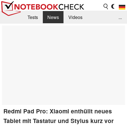
Tests
News
Videos
...
Benchmarks & Tech
Externe Tests
Kaufberatung
Deals
Suche
Jobs
Forum
Redmi Pad Pro: Xiaomi enthüllt neues
Tablet mit Tastatur und Stylus kurz vor