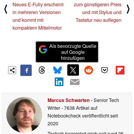
Neues E-Fully erscheint
zum günstigeren Preis
⟨
⟩
in mehreren Versionen
und mit Stylus und
und kommt mit
Tastatur neu auflegen
kompaktem Mittelmotor
Als bevorzugte Quelle
auf Google
hinzufügen
Marcus Schwarten
- Senior Tech
Writer
- 7638 Artikel auf
Notebookcheck veröffentlicht
seit
2020
Technik begeistert mich seit rund 25