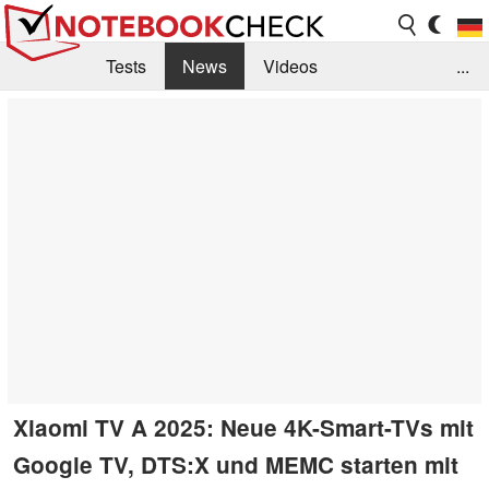
Tests
News
Videos
...
Benchmarks & Tech
Externe Tests
Kaufberatung
Deals
Suche
Jobs
Forum
Xiaomi TV A 2025: Neue 4K-Smart-TVs mit
Google TV, DTS:X und MEMC starten mit