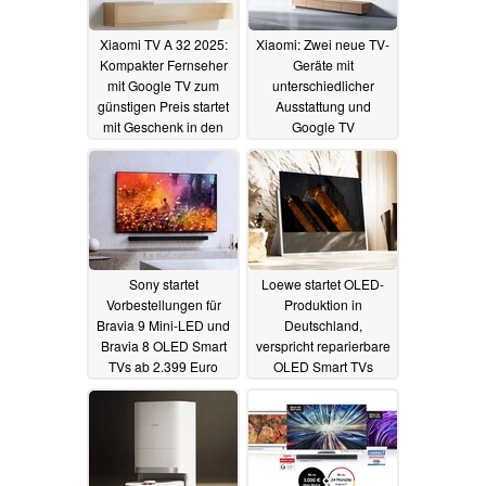
Xiaomi TV A 32 2025:
Xiaomi: Zwei neue TV-
Kompakter Fernseher
Geräte mit
mit Google TV zum
unterschiedlicher
günstigen Preis startet
Ausstattung und
mit Geschenk in den
Google TV
Verkauf
angekündigt
09.07.2024
18.05.2024
Sony startet
Loewe startet OLED-
Vorbestellungen für
Produktion in
Bravia 9 Mini-LED und
Deutschland,
Bravia 8 OLED Smart
verspricht reparierbare
TVs ab 2.399 Euro
OLED Smart TVs
30.04.2024
30.04.2024