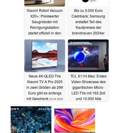
Xiaomi Robot Vacuum
Bis zu 3.000 Euro
X20+: Preiswerter
Cashback: Samsung
Saugroboter mit
erstattet Teil des
Reinigungsstation
Kaufpreises der
startet offiziell in den
brandneuen 2024er
Verkauf, dank
Smart-TVs und
Gutschein mit Rabatt
Soundbars
25.04.2024
30.04.2024
Neue 4K-QLED-TVs
TCL X11H Max: Erstes
Xiaomi TV A Pro 2025
Video-Showcase des
in zwei Größen ab 299
gigantischen Micro-
Euro gibt es anfangs
LED-TVs mit 163 Zoll
mit Geschenk
und 10.000 Nits
25.04.2024
24.04.2024