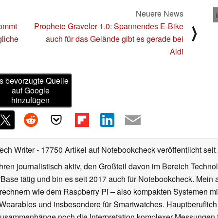
Neuere News
kommt
Prophete Graveler 1.0: Spannendes E-Bike
⟩
gliche
auch für das Gelände gibt es gerade bei
Aldi
s bevorzugte Quelle
auf Google
hinzufügen
Tech Writer
- 17750 Artikel auf Notebookcheck veröffentlicht
seit
ahren journalistisch aktiv, den Großteil davon im Bereich Techn
se tätig und bin es seit 2017 auch für Notebookcheck. Mein ak
rechnern wie dem Raspberry Pi – also kompakten Systemen mit
n Wearables und insbesondere für Smartwatches. Hauptberuflich
Zusammenhänge noch die Interpretation komplexer Messungen f