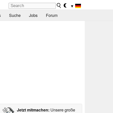
▼
s
Suche
Jobs
Forum
Jetzt mitmachen:
Unsere große