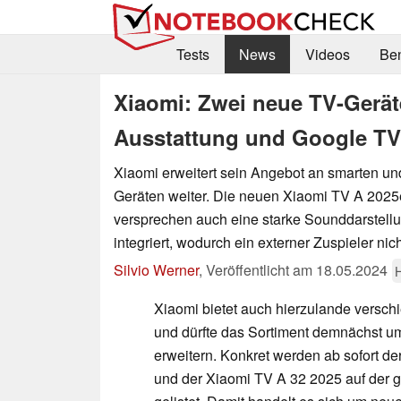
Tests
News
Videos
Be
Xiaomi: Zwei neue TV-Geräte
Ausstattung und Google TV
Xiaomi erweitert sein Angebot an smarten u
Geräten weiter. Die neuen Xiaomi TV A 2025
versprechen auch eine starke Sounddarstellu
integriert, wodurch ein externer Zuspieler nich
Silvio Werner
,
Veröffentlicht am
18.05.2024
Xiaomi bietet auch hierzulande versc
und dürfte das Sortiment demnächst u
erweitern. Konkret werden ab sofort d
und der Xiaomi TV A 32 2025 auf der g