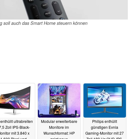
ng soll auch das Smart Home steuern können
enthüllt ultrabreiten
Modular erweiterbare
Philips enthüllt
7,5 Zoll IPS-Black-
Monitore im
günstigen Evnia
onitor mit 3.840 x
Wunschformat: HP
Gaming-Monitor mit 27
1.600 Pixel und
zeigt neue
Zoll 180 Hz QHD-IPS-