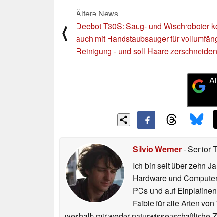
Ältere News
Deebot T30S: Saug- und Wischroboter 
⟨
auch mit Handstaubsauger für vollumfän
Reinigung - und soll Haare zerschneiden
Al
Silvio Werner
- Senior 
Ich bin seit über zehn J
Hardware und ComputerBa
PCs und auf Einplatinen
Faible für alle Arten vo
weshalb mir weder naturwissenschaftliche 