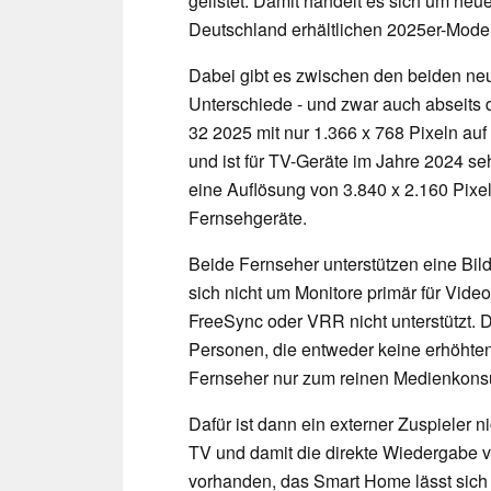
gelistet. Damit handelt es sich um ne
Deutschland erhältlichen 2025er-Model
Dabei gibt es zwischen den beiden ne
Unterschiede - und zwar auch abseits 
32 2025 mit nur 1.366 x 768 Pixeln auf
und ist für TV-Geräte im Jahre 2024 s
eine Auflösung von 3.840 x 2.160 Pixe
Fernsehgeräte.
Beide Fernseher unterstützen eine Bil
sich nicht um Monitore primär für Vid
FreeSync oder VRR nicht unterstützt. 
Personen, die entweder keine erhöhte
Fernseher nur zum reinen Medienkons
Dafür ist dann ein externer Zuspieler 
TV und damit die direkte Wiedergabe v
vorhanden, das Smart Home lässt sich s