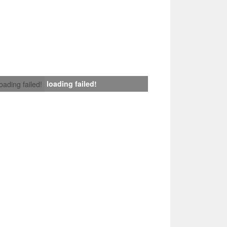
loading failed!
loading failed!