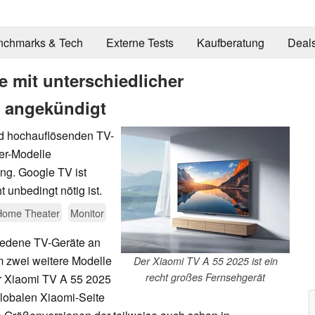
nchmarks & Tech
Externe Tests
Kaufberatung
Deal
 mit unterschiedlicher
 angekündigt
nd hochauflösenden TV-
er-Modelle
ng. Google TV ist
t unbedingt nötig ist.
Home Theater
Monitor
hiedene TV-Geräte an
m zwei weitere Modelle
Der Xiaomi TV A 55 2025 ist ein
recht großes Fernsehgerät
er Xiaomi TV A 55 2025
lobalen Xiaomi-Seite