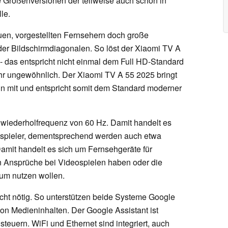
ue Größenversionen der teilweise auch schon in
le.
uen, vorgestellten Fernsehern doch große
der Bildschirmdiagonalen. So löst der Xiaomi TV A
 - das entspricht nicht einmal dem Full HD-Standard
ehr ungewöhnlich. Der Xiaomi TV A 55 2025 bringt
ln mit und entspricht somit dem Standard moderner
dwiederholfrequenz von 60 Hz. Damit handelt es
eospieler, dementsprechend werden auch etwa
Damit handelt es sich um Fernsehgeräte für
n Ansprüche bei Videospielen haben oder die
um nutzen wollen.
nicht nötig. So unterstützen beide Systeme Google
on Medieninhalten. Der Google Assistant ist
teuern. WiFi und Ethernet sind integriert, auch