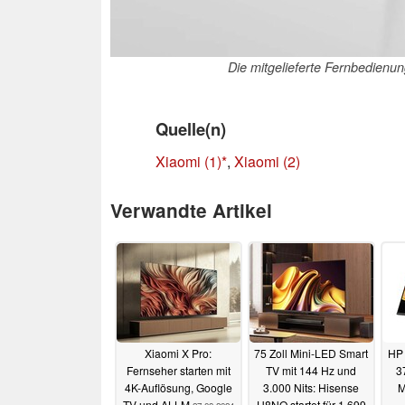
Die mitgelieferte Fernbedienu
Quelle(n)
Xiaomi (1)
,
Xiaomi (2)
Verwandte Artikel
Xiaomi X Pro:
75 Zoll Mini-LED Smart
HP 
Fernseher starten mit
TV mit 144 Hz und
3
4K-Auflösung, Google
3.000 Nits: Hisense
M
TV und ALLM
U8NQ startet für 1.699