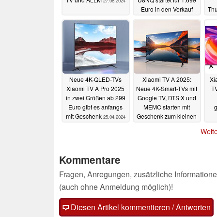
27.08.2024
Euro in den Verkauf
Thu
05.06.2024
Neue 4K-QLED-TVs
Xiaomi TV A 2025:
Xi
Xiaomi TV A Pro 2025
Neue 4K-Smart-TVs mit
TV
in zwei Größen ab 299
Google TV, DTS:X und
Euro gibt es anfangs
MEMC starten mit
g
mit Geschenk
Geschenk zum kleinen
25.04.2024
Preis
25.04.2024
Weite
Kommentare
Fragen, Anregungen, zusätzliche Informatione
(auch ohne Anmeldung möglich)!
Diesen Artikel kommentieren / Antworten