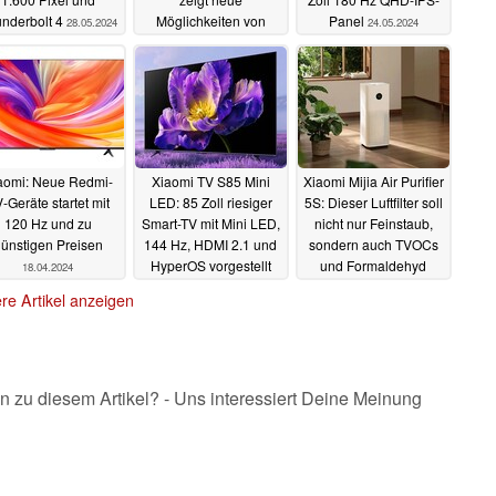
nderbolt 4
Möglichkeiten von
Panel
28.05.2024
24.05.2024
microLED
27.05.2024
aomi: Neue Redmi-
Xiaomi TV S85 Mini
Xiaomi Mijia Air Purifier
-Geräte startet mit
LED: 85 Zoll riesiger
5S: Dieser Luftfilter soll
120 Hz und zu
Smart-TV mit Mini LED,
nicht nur Feinstaub,
ünstigen Preisen
144 Hz, HDMI 2.1 und
sondern auch TVOCs
HyperOS vorgestellt
und Formaldehyd
18.04.2024
entfernen
07.04.2024
31.03.2024
re Artikel anzeigen
n zu diesem Artikel? - Uns interessiert Deine Meinung