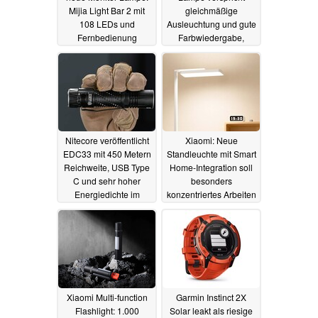
Mijia Light Bar 2 mit
gleichmäßige
108 LEDs und
Ausleuchtung und gute
Fernbedienung
Farbwiedergabe,
kommt mit Licht- und
13.07.2026
Anwesenheitssensor
31.08.2024
Nitecore veröffentlicht
Xiaomi: Neue
EDC33 mit 450 Metern
Standleuchte mit Smart
Reichweite, USB Type
Home-Integration soll
C und sehr hoher
besonders
Energiedichte im
konzentriertes Arbeiten
18650er-Akku
ermöglichen
05.12.2023
14.10.2023
Xiaomi Multi-function
Garmin Instinct 2X
Flashlight: 1.000
Solar leakt als riesige