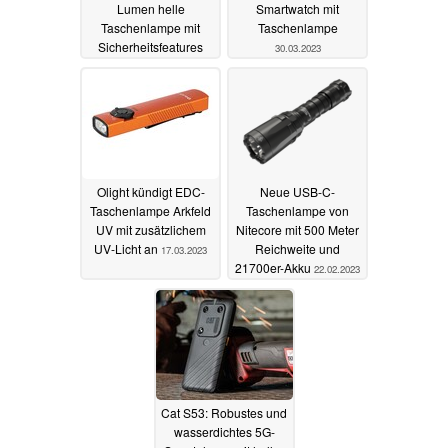
Lumen helle
Smartwatch mit
Taschenlampe mit
Taschenlampe
Sicherheitsfeatures
30.03.2023
offiziell erhältlich
10.06.2023
Olight kündigt EDC-
Neue USB-C-
Taschenlampe Arkfeld
Taschenlampe von
UV mit zusätzlichem
Nitecore mit 500 Meter
UV-Licht an
Reichweite und
17.03.2023
21700er-Akku
22.02.2023
Cat S53: Robustes und
wasserdichtes 5G-