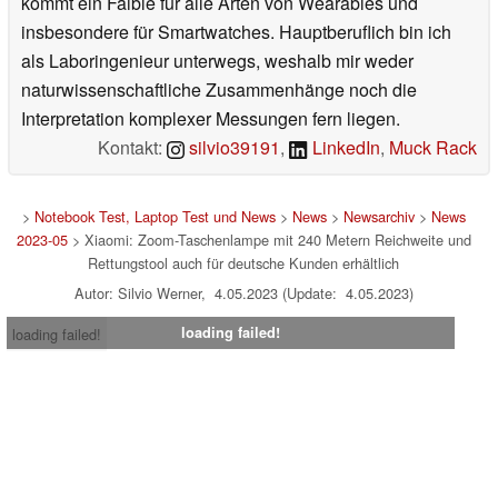
kommt ein Faible für alle Arten von Wearables und
insbesondere für Smartwatches. Hauptberuflich bin ich
als Laboringenieur unterwegs, weshalb mir weder
naturwissenschaftliche Zusammenhänge noch die
Interpretation komplexer Messungen fern liegen.
Kontakt:
silvio39191
,
LinkedIn
,
Muck Rack
>
Notebook Test, Laptop Test und News
>
News
>
Newsarchiv
>
News
2023-05
> Xiaomi: Zoom-Taschenlampe mit 240 Metern Reichweite und
Rettungstool auch für deutsche Kunden erhältlich
Autor: Silvio Werner, 4.05.2023 (Update: 4.05.2023)
loading failed!
loading failed!