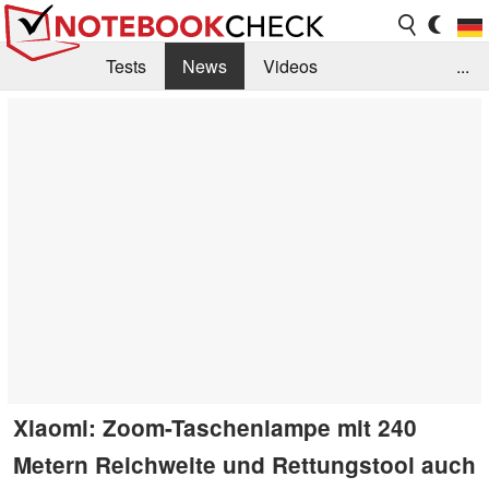
Tests
News
Videos
...
Benchmarks & Tech
Externe Tests
Kaufberatung
Deals
Suche
Jobs
Forum
Xiaomi: Zoom-Taschenlampe mit 240
Metern Reichweite und Rettungstool auch