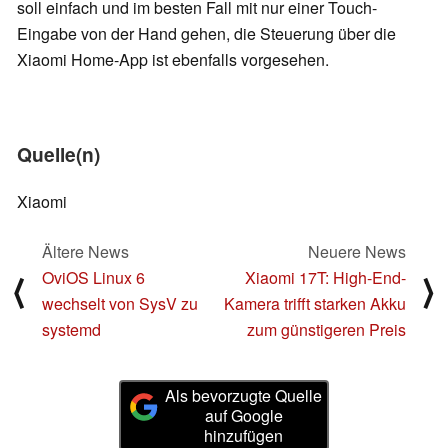
soll einfach und im besten Fall mit nur einer Touch-
Eingabe von der Hand gehen, die Steuerung über die
Xiaomi Home-App ist ebenfalls vorgesehen.
Quelle(n)
Xiaomi
Ältere News
Neuere News
OviOS Linux 6
Xiaomi 17T: High-End-
⟨
⟩
wechselt von SysV zu
Kamera trifft starken Akku
systemd
zum günstigeren Preis
Als bevorzugte Quelle
auf Google
hinzufügen