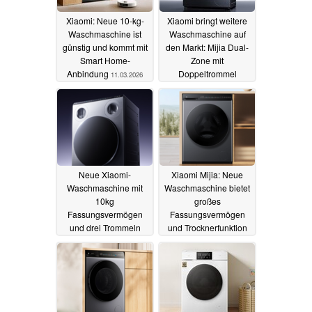
Xiaomi: Neue 10-kg-
Xiaomi bringt weitere
Waschmaschine ist
Waschmaschine auf
günstig und kommt mit
den Markt: Mijia Dual-
Smart Home-
Zone mit
Anbindung
Doppeltrommel
11.03.2026
18.09.2025
Neue Xiaomi-
Xiaomi Mijia: Neue
Waschmaschine mit
Waschmaschine bietet
10kg
großes
Fassungsvermögen
Fassungsvermögen
und drei Trommeln
und Trocknerfunktion
angekündigt
15.09.2025
15.07.2025