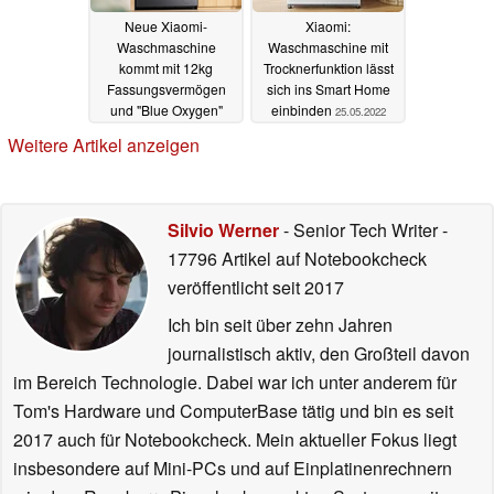
Neue Xiaomi-
Xiaomi:
Waschmaschine
Waschmaschine mit
kommt mit 12kg
Trocknerfunktion lässt
Fassungsvermögen
sich ins Smart Home
und "Blue Oxygen"
einbinden
25.05.2022
15.05.2025
Weitere Artikel anzeigen
Silvio Werner
- Senior Tech Writer
-
17796 Artikel auf Notebookcheck
veröffentlicht
seit 2017
Ich bin seit über zehn Jahren
journalistisch aktiv, den Großteil davon
im Bereich Technologie. Dabei war ich unter anderem für
Tom's Hardware und ComputerBase tätig und bin es seit
2017 auch für Notebookcheck. Mein aktueller Fokus liegt
insbesondere auf Mini-PCs und auf Einplatinenrechnern