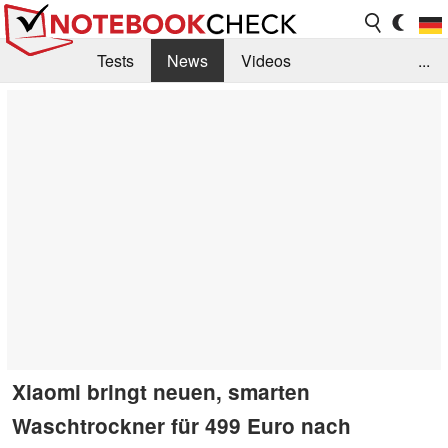
Tests
News
Videos
...
Benchmarks & Tech
Externe Tests
Kaufberatung
Deals
Suche
Jobs
Forum
Xiaomi bringt neuen, smarten
Waschtrockner für 499 Euro nach