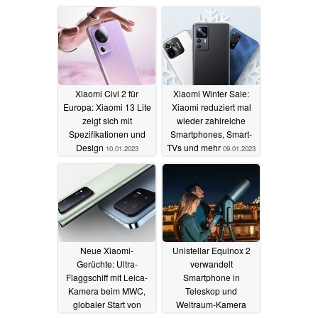
Verkauf
11.01.2023
10.01.2023
Xiaomi Civi 2 für
Xiaomi Winter Sale:
Europa: Xiaomi 13 Lite
Xiaomi reduziert mal
zeigt sich mit
wieder zahlreiche
Spezifikationen und
Smartphones, Smart-
Design
TVs und mehr
10.01.2023
09.01.2023
Neue Xiaomi-
Unistellar Equinox 2
Gerüchte: Ultra-
verwandelt
Flaggschiff mit Leica-
Smartphone in
Kamera beim MWC,
Teleskop und
globaler Start von
Weltraum-Kamera
Xiaomi 13 (Pro) und