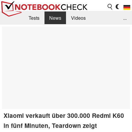
Tests
News
Videos
...
Benchmarks & Tech
Externe Tests
Kaufberatung
Deals
Suche
Jobs
Forum
Xiaomi verkauft über 300.000 Redmi K60
in fünf Minuten, Teardown zeigt