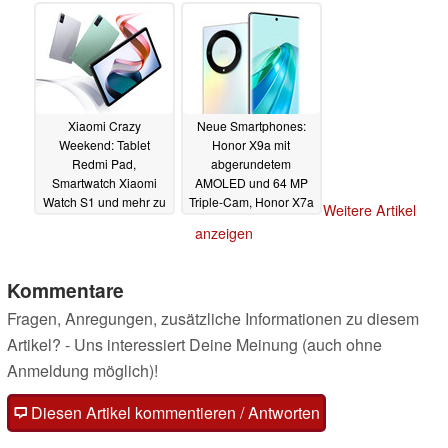
08.01.2023
MIUI 14 in Kürze
09.01.2023
Xiaomi Crazy
Neue Smartphones:
Weekend: Tablet
Honor X9a mit
Redmi Pad,
abgerundetem
Smartwatch Xiaomi
AMOLED und 64 MP
Watch S1 und mehr zu
Triple-Cam, Honor X7a
Weitere Artikel
Top-Preisen im
mit großem Akku
anzeigen
Angebot
07.01.2023
06.01.2023
Kommentare
Fragen, Anregungen, zusätzliche Informationen zu diesem
Artikel? - Uns interessiert Deine Meinung (auch ohne
Anmeldung möglich)!
Diesen Artikel kommentieren / Antworten