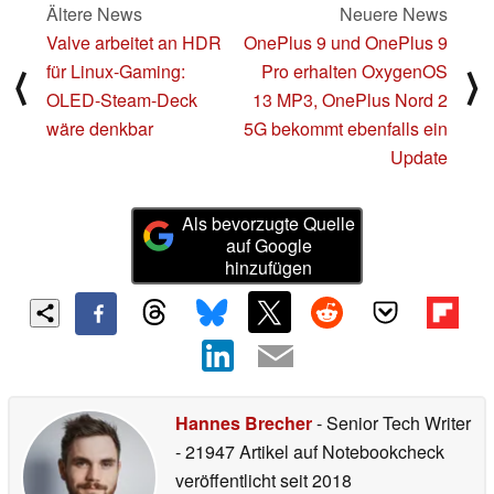
Ältere News
Neuere News
Valve arbeitet an HDR
OnePlus 9 und OnePlus 9
für Linux-Gaming:
Pro erhalten OxygenOS
⟨
⟩
OLED-Steam-Deck
13 MP3, OnePlus Nord 2
wäre denkbar
5G bekommt ebenfalls ein
Update
Als bevorzugte Quelle
auf Google
hinzufügen
Hannes Brecher
- Senior Tech Writer
- 21947 Artikel auf Notebookcheck
veröffentlicht
seit 2018