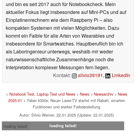
und bin es seit 2017 auch für Notebookcheck. Mein
aktueller Fokus liegt insbesondere auf Mini-PCs und auf
Einplatinenrechnern wie dem Raspberry Pi – also
kompakten Systemen mit vielen Möglichkeiten. Dazu
kommt ein Faible für alle Arten von Wearables und
insbesondere für Smartwatches. Hauptberuflich bin ich
als Laboringenieur unterwegs, weshalb mir weder
naturwissenschaftliche Zusammenhänge noch die
Interpretation komplexer Messungen fern liegen.
Kontakt:
silvio39191
,
LinkedIn
>
Notebook Test, Laptop Test und News
>
News
>
Newsarchiv
>
News
2025-01
> Yaber k300s: Neuer Laser-TV startet mit Rabatt, smarten
Funktionen und starker Farbdarstellung
Autor: Silvio Werner, 22.01.2025 (Update: 22.01.2025)
loading failed!
loading failed!