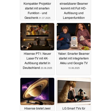
Kompakter Projektor
einsetzbarer Beamer
startet mit smarten
kommt mit Full HD-
Funktion - und
Auflösung und
Geschenk
Lampenfunktion
01.07.2025
25.06.2025
Hisense PT1: Neuer
Yaber: Smarter Beamer
Laser-TV mit 4K-
startet mit integriertem
Auflösung startet in
Akku und Google TV
Deutschland
23.06.2025
10.06.2025
Hisense bietet zwei
LG Smart TVs für