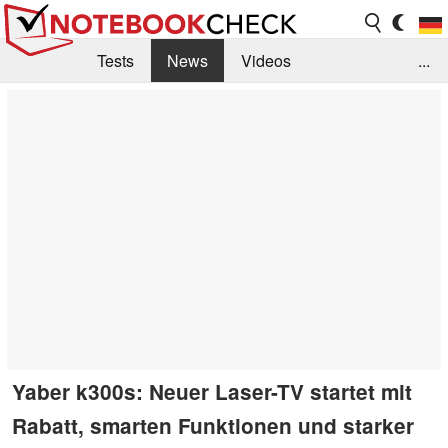
Tests
News
Videos
...
Benchmarks & Tech
Externe Tests
Kaufberatung
Deals
Suche
Jobs
Forum
Yaber k300s: Neuer Laser-TV startet mit
Rabatt, smarten Funktionen und starker