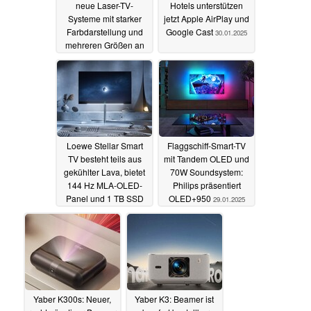
neue Laser-TV-
Hotels unterstützen
Systeme mit starker
jetzt Apple AirPlay und
Farbdarstellung und
Google Cast
30.01.2025
mehreren Größen an
22.05.2025
Loewe Stellar Smart
Flaggschiff-Smart-TV
TV besteht teils aus
mit Tandem OLED und
gekühlter Lava, bietet
70W Soundsystem:
144 Hz MLA-OLED-
Philips präsentiert
Panel und 1 TB SSD
OLED+950
29.01.2025
30.01.2025
Yaber K300s: Neuer,
Yaber K3: Beamer ist