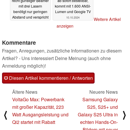
recht günstiger Beamer
ab sofort bestellbar,
mit drei Lasern
kommt mit 1.600 ANSI-
benötigt nur geringen
Lumen und Google TV
Abstand und verspricht
10.10.2024
Weitere Artikel
einfache
anzeigen
Positionierung
09.01.2025
Kommentare
Fragen, Anregungen, zusätzliche Informationen zu diesem
Artikel? - Uns interessiert Deine Meinung (auch ohne
Anmeldung möglich)!
Diesen Artikel kommentieren / Antworten
Ältere News
Neuere News
VoltaGo Max: Powerbank
Samsung Galaxy
mit großer Kapazität, 223
S25, S25+ und
⟨
⟩
Watt Ausgangsleistung und
Galaxy S25 Ultra in
Qi2 startet mit Rabatt
echten Hands-On-
Bildern mit neuer