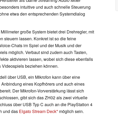
Hersteller als
Game Streaming Audio Mixer
 besonders intuitive und auch schnelle Steuerung
s ohne etwa den entsprechenden Systemdialog
Millimeter große System bietet drei Drehregler, mit
 steuern lassen. Konkret ist so die feine
oice-Chats im Spiel und der Musik und der
iels möglich. Verbaut sind zudem auch Tasten,
kte aktivieren lassen, wobei sich diese ebenfalls
s Videospiels beziehen können.
ll über USB, ein Mikrofon kann über eine
e Anbindung eines Kopfhörers und auch eines
ereit. Der Mikrofon-Vorverstärkung lässt sich
chlossen, gibt sich das ZH02 als zwei virtuelle
schluss über USB Typ C auch an die PlayStation 4
ch und das
Elgato Stream Deck
möglich sein.