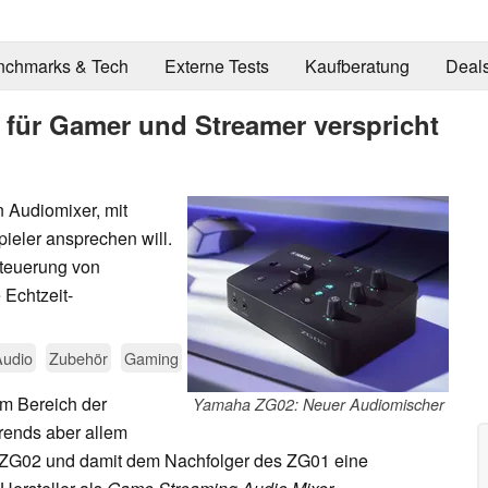
nchmarks & Tech
Externe Tests
Kaufberatung
Deal
für Gamer und Streamer verspricht
 Audiomixer, mit
ieler ansprechen will.
Steuerung von
 Echtzeit-
Audio
Zubehör
Gaming
im Bereich der
Yamaha ZG02: Neuer Audiomischer
Trends aber allem
m ZG02 und damit dem Nachfolger des ZG01 eine