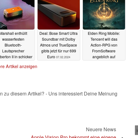
14.02.2024
14.02.2024
Marshall enthüllt
Deal: Bose Smart Ultra
Elden Ring Mobile:
wasserfesten
Soundbar mit Dolby
Tencent will das
Bluetooth-
Atmos und TrueSpace
Action-RPG von
Lautsprecher
gibts jetzt für nur 699
FromSoftware
erton II in schicker
Euro
angeblich auf
07.02.2024
tta Limited Edition
Smartphones bringen
re Artikel anzeigen
08.02.2024
07.02.2024
n zu diesem Artikel? - Uns interessiert Deine Meinung
Neuere News
Apple Vision Pro bekommt eine eigene