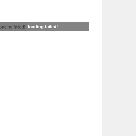
loading failed!
loading failed!