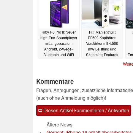
Hiby R6 Pro II: Neuer
HiFiMan enthüllt
High-End-Soundplayer
EF500 Kopfhörer-
mit angepasstem
Verstärker mit 4.500
Android, 2-Wege-
mW Leistung und
Bluetooth und WiFi
Streaming-Features
Emb
Pa
10.02.2024
08.02.2024
Weite
Kommentare
Fragen, Anregungen, zusätzliche Informatione
(auch ohne Anmeldung möglich)!
Diesen Artikel kommentieren / Antworten
Ältere News
Gerücht: iPhone 16 erhält überarbeitetes