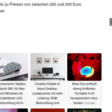
its zu Preisen von zwischen 265 und 300 Euro
bar.
chanische Tastatur
Creative Pebble X:
Brian Eno enthüllt
techi SM1 für Mac
Neue Desktop-
streng limitierten
und Windows mit
Lautsprecher mit mehr
Turntable II mit
instellbarer LED-
Leistung, RGB-
transparentem Harz-
eleuchtung ist im
Beleuchtung und
Sockel
12.02.2024
ndel angekommen
optionalem Subwoofer