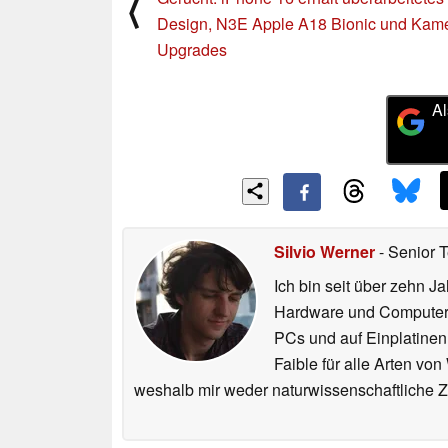
⟨
Design, N3E Apple A18 Bionic und Kam
Upgrades
Al
Silvio Werner
- Senior 
Ich bin seit über zehn J
Hardware und ComputerBa
PCs und auf Einplatinen
Faible für alle Arten vo
weshalb mir weder naturwissenschaftliche 