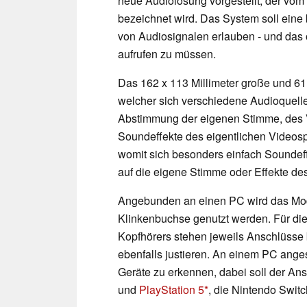
neue Audiolösung vorgestellt, der vom 
bezeichnet wird. Das System soll eine
von Audiosignalen erlauben - und da
aufrufen zu müssen.
Das 162 x 113 Millimeter große und 61 
welcher sich verschiedene Audioquellen
Abstimmung der eigenen Stimme, des V
Soundeffekte des eigentlichen Videosp
womit sich besonders einfach Soundeffe
auf die eigene Stimme oder Effekte de
Angebunden an einen PC wird das Mode
Klinkenbuchse genutzt werden. Für di
Kopfhörers stehen jeweils Anschlüsse b
ebenfalls justieren. An einem PC anges
Geräte zu erkennen, dabei soll der An
und
PlayStation 5
, die Nintendo Swit