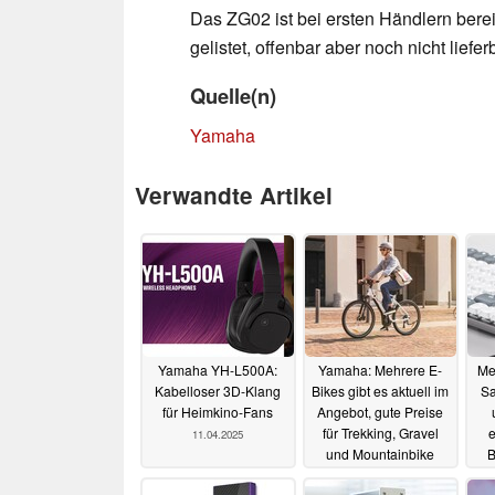
Das ZG02 ist bei ersten Händlern bere
gelistet, offenbar aber noch nicht liefer
Quelle(n)
Yamaha
Verwandte Artikel
Yamaha YH-L500A:
Yamaha: Mehrere E-
Me
Kabelloser 3D-Klang
Bikes gibt es aktuell im
Sa
für Heimkino-Fans
Angebot, gute Preise
für Trekking, Gravel
e
11.04.2025
und Mountainbike
B
Ha
30.11.2024