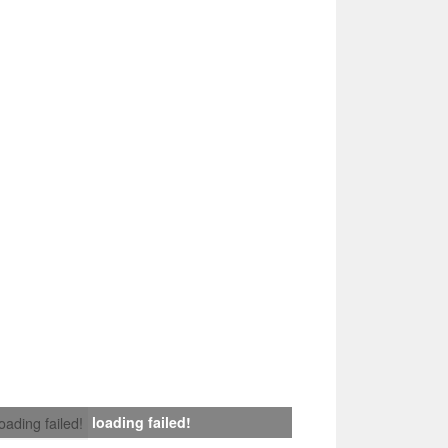
loading failed!
loading failed!