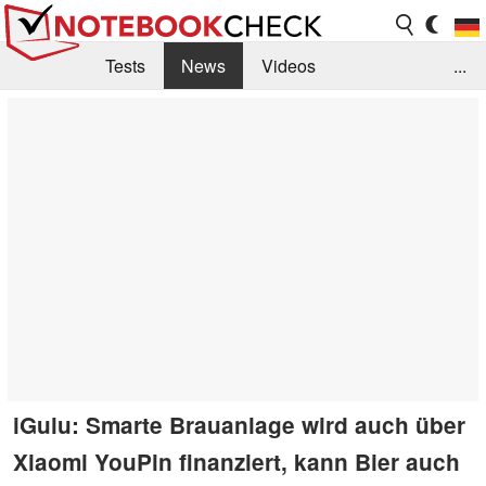
Tests
News
Videos
...
Benchmarks & Tech
Externe Tests
Kaufberatung
Deals
Suche
Jobs
Forum
iGulu: Smarte Brauanlage wird auch über
Xiaomi YouPin finanziert, kann Bier auch