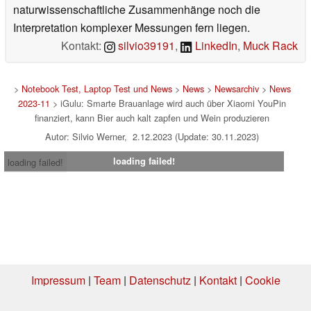
naturwissenschaftliche Zusammenhänge noch die
Interpretation komplexer Messungen fern liegen.
Kontakt:
silvio39191
,
LinkedIn
,
Muck Rack
>
Notebook Test, Laptop Test und News
>
News
>
Newsarchiv
>
News
2023-11
> iGulu: Smarte Brauanlage wird auch über Xiaomi YouPin
finanziert, kann Bier auch kalt zapfen und Wein produzieren
Autor: Silvio Werner, 2.12.2023 (Update: 30.11.2023)
loading failed!
loading failed!
Impressum
|
Team
|
Datenschutz
|
Kontakt
|
Cookie
Einstellungen
| 06.08.2026 12:56