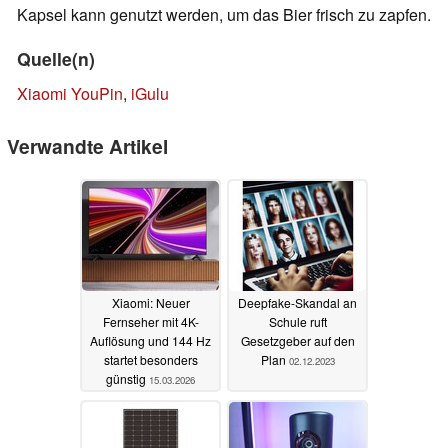
Kapsel kann genutzt werden, um das Bier frisch zu zapfen.
Quelle(n)
Xiaomi YouPin
,
iGulu
Verwandte Artikel
Xiaomi: Neuer
Deepfake-Skandal an
Fernseher mit 4K-
Schule ruft
Auflösung und 144 Hz
Gesetzgeber auf den
startet besonders
Plan
02.12.2023
günstig
15.03.2026