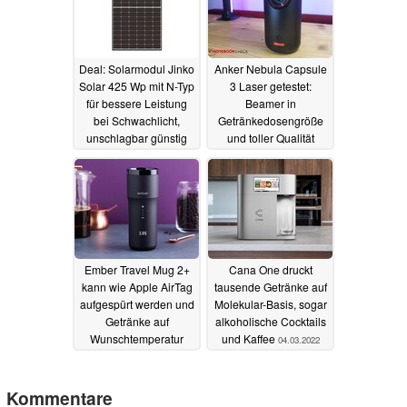
Deal: Solarmodul Jinko
Anker Nebula Capsule
Solar 425 Wp mit N-Typ
3 Laser getestet:
für bessere Leistung
Beamer in
bei Schwachlicht,
Getränkedosengröße
unschlagbar günstig
und toller Qualität
ab 63 Euro
02.12.2023
19.11.2023
Ember Travel Mug 2+
Cana One druckt
kann wie Apple AirTag
tausende Getränke auf
aufgespürt werden und
Molekular-Basis, sogar
Getränke auf
alkoholische Cocktails
Wunschtemperatur
und Kaffee
04.03.2022
halten
06.01.2023
Kommentare