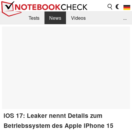
Tests
News
Videos
...
Benchmarks & Tech
Externe Tests
Kaufberatung
Deals
Suche
Jobs
Forum
iOS 17: Leaker nennt Details zum
Betriebssystem des Apple iPhone 15