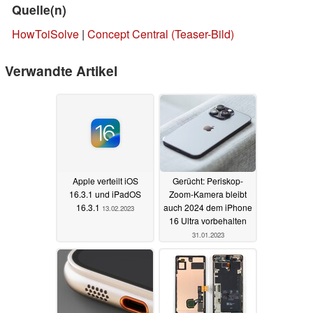
Quelle(n)
HowToiSolve
|
Concept Central (Teaser-Bild)
Verwandte Artikel
Apple verteilt iOS
Gerücht: Periskop-
16.3.1 und iPadOS
Zoom-Kamera bleibt
16.3.1
auch 2024 dem iPhone
13.02.2023
16 Ultra vorbehalten
31.01.2023