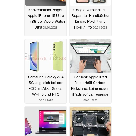
Konzeptbilder zeigen
Google veröffentlicht
Apple iPhone 15 Ultra
Reparatur-Handbücher
im Stil der Apple Watch
für das Pixel 7 und
Ultra
Pixel 7 Pro
31.01.2023
30.01.2023
Samsung Galaxy A54
Gerücht: Apple iPad
5G zeigt sich bei der
Fold erhält Carbon-
FCC mit Akku-Specs,
Kickstand, keine neuen
Wi-Fi 6 und NFC
iPads vor Jahresende
30.01.2023
30.01.2023