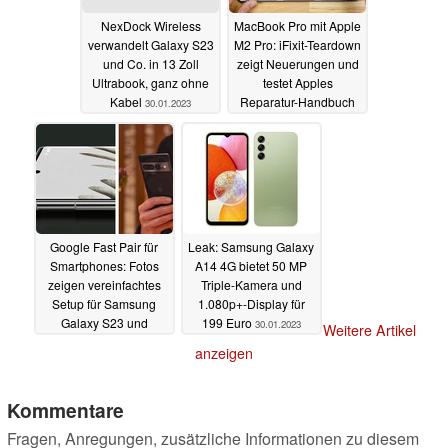
NexDock Wireless
MacBook Pro mit Apple
verwandelt Galaxy S23
M2 Pro: iFixit-Teardown
und Co. in 13 Zoll
zeigt Neuerungen und
Ultrabook, ganz ohne
testet Apples
Kabel
Reparatur-Handbuch
30.01.2023
30.01.2023
Google Fast Pair für
Leak: Samsung Galaxy
Smartphones: Fotos
A14 4G bietet 50 MP
zeigen vereinfachtes
Triple-Kamera und
Setup für Samsung
1.080p+-Display für
Galaxy S23 und
199 Euro
30.01.2023
Weitere Artikel
Google Pixel 7
anzeigen
30.01.2023
Kommentare
Fragen, Anregungen, zusätzliche Informationen zu diesem