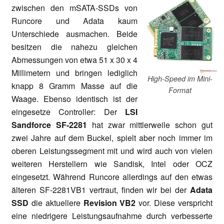
zwischen den mSATA-SSDs von
Runcore und Adata kaum
Unterschiede ausmachen. Beide
besitzen die nahezu gleichen
Abmessungen von etwa 51 x 30 x 4
Millimetern und bringen lediglich
High-Speed im Mini-
knapp 8 Gramm Masse auf die
Format
Waage. Ebenso identisch ist der
eingesetze Controller: Der
LSI
Sandforce SF-2281
hat zwar mittlerweile schon gut
zwei Jahre auf dem Buckel, spielt aber noch immer im
oberen Leistungssegment mit und wird auch von vielen
weiteren Herstellern wie Sandisk, Intel oder OCZ
eingesetzt. Während Runcore allerdings auf den etwas
älteren SF-2281VB1 vertraut, finden wir bei der
Adata
SSD
die aktuellere
Revision VB2
vor. Diese verspricht
eine niedrigere Leistungsaufnahme durch verbesserte