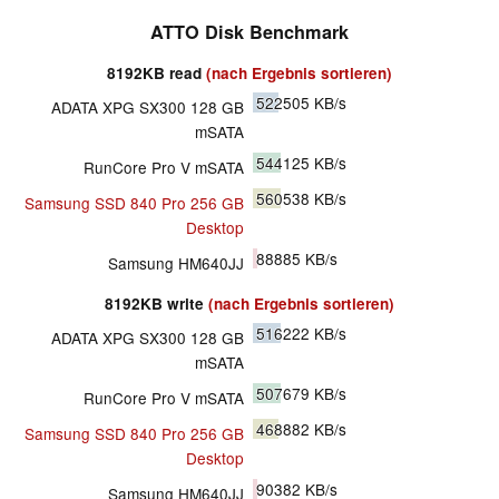
ATTO Disk Benchmark
8192KB read
(nach Ergebnis sortieren)
522505
KB/s
ADATA XPG SX300 128 GB
mSATA
544125
KB/s
RunCore Pro V mSATA
560538
KB/s
Samsung SSD 840 Pro 256 GB
Desktop
88885
KB/s
Samsung HM640JJ
8192KB write
(nach Ergebnis sortieren)
516222
KB/s
ADATA XPG SX300 128 GB
mSATA
507679
KB/s
RunCore Pro V mSATA
468882
KB/s
Samsung SSD 840 Pro 256 GB
Desktop
90382
KB/s
Samsung HM640JJ