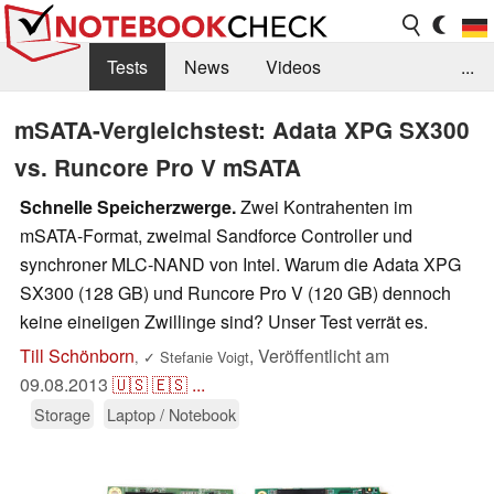
Tests
News
Videos
...
Benchmarks & Tech
Externe Tests
mSATA-Vergleichstest: Adata XPG SX300
vs. Runcore Pro V mSATA
Kaufberatung
Deals
Suche
Jobs
Schnelle Speicherzwerge.
Zwei Kontrahenten im
Forum
mSATA-Format, zweimal Sandforce Controller und
synchroner MLC-NAND von Intel. Warum die Adata XPG
SX300 (128 GB) und Runcore Pro V (120 GB) dennoch
keine eineiigen Zwillinge sind? Unser Test verrät es.
Till Schönborn
,
Veröffentlicht am
,
✓
Stefanie Voigt
09.08.2013
🇺🇸
🇪🇸
...
Storage
Laptop / Notebook