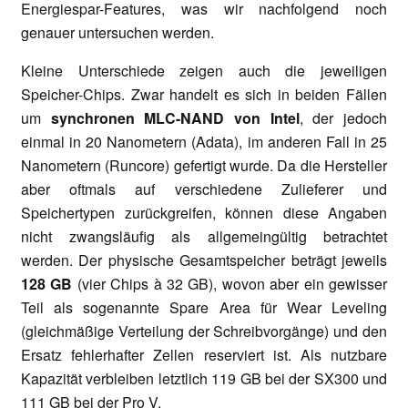
Energiespar-Features, was wir nachfolgend noch
genauer untersuchen werden.
Kleine Unterschiede zeigen auch die jeweiligen
Speicher-Chips. Zwar handelt es sich in beiden Fällen
um
synchronen MLC-NAND von Intel
, der jedoch
einmal in 20 Nanometern (Adata), im anderen Fall in 25
Nanometern (Runcore) gefertigt wurde. Da die Hersteller
aber oftmals auf verschiedene Zulieferer und
Speichertypen zurückgreifen, können diese Angaben
nicht zwangsläufig als allgemeingültig betrachtet
werden. Der physische Gesamtspeicher beträgt jeweils
128 GB
(vier Chips à 32 GB), wovon aber ein gewisser
Teil als sogenannte Spare Area für Wear Leveling
(gleichmäßige Verteilung der Schreibvorgänge) und den
Ersatz fehlerhafter Zellen reserviert ist. Als nutzbare
Kapazität verbleiben letztlich 119 GB bei der SX300 und
111 GB bei der Pro V.