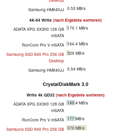
Desktop
0.53
MB/s
Samsung HM640JJ
4K-64 Write
(nach Ergebnis sortieren)
170.1
MB/s
ADATA XPG SX300 128 GB
mSATA
164.4
MB/s
RunCore Pro V mSATA
329
MB/s
Samsung SSD 840 Pro 256 GB
Desktop
0.54
MB/s
Samsung HM640JJ
CrystalDiskMark 3.0
Write 4k QD32
(nach Ergebnis sortieren)
149.4
MB/s
ADATA XPG SX300 128 GB
mSATA
177
MB/s
RunCore Pro V mSATA
370
MB/s
Samsung SSD 840 Pro 256 GB