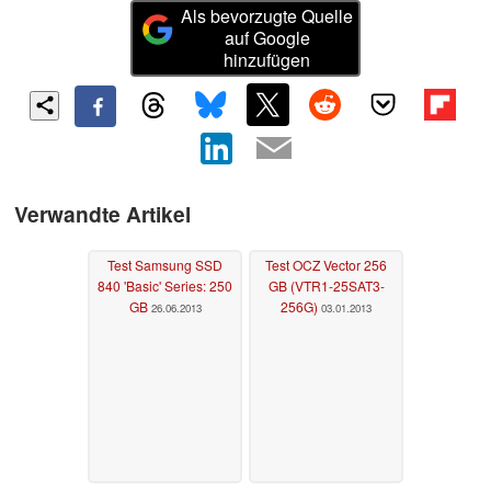
Als bevorzugte Quelle
auf Google
hinzufügen
Verwandte Artikel
Test Samsung SSD
Test OCZ Vector 256
840 'Basic' Series: 250
GB (VTR1-25SAT3-
GB
256G)
26.06.2013
03.01.2013