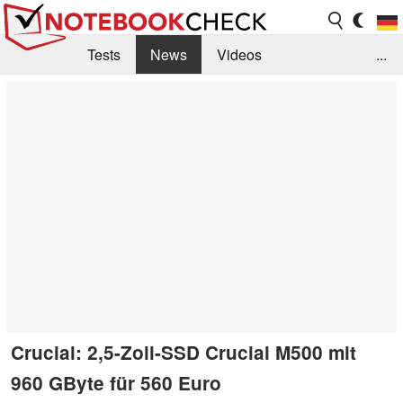
Tests
News
Videos
...
Benchmarks & Tech
Externe Tests
Kaufberatung
Deals
Suche
Jobs
Forum
Crucial: 2,5-Zoll-SSD Crucial M500 mit
960 GByte für 560 Euro