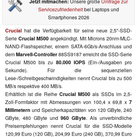
Jetzt mitmachen:
Unsere große
Umfrage zur
Servicezufriedenheit
bei Laptops und
Smartphones 2026
Crucial
hat die Verfügbarkeit für seine neue 2,5"-SSD-
Serie
Crucial M500
angekündigt. Mit Microns 20nm-MLC-
NAND-Flashspeicher, einem SATA-6Gb/s-Anschluss und
dem
Marvell-Controller
88SS9187 erreicht die SSD-Serie
Crucial M500 bis zu
80.000 IOPS
(Ein-/Ausgaben pro
Sekunde). Für die sequenziellen
Lese-/Schreibgeschwindigkeiten nennt Crucial bis zu 500
MB/s respektive 400 MB/s.
Erhältlich ist die Reihe
Crucial M500
als SSDs im 2,5-
Zoll-Formfaktor mit Abmessungen von 100,4 x 69,8 x
7
Millimetern
und Speicherkapazitäten von 120 GByte, 240
GByte, 480 GByte und
960 GByte
. Als unverbindliche
Preisempfehlungen nennt Crucial für die SSD-Modelle
120,99 Euro (120 GB), 204,99 Euro (240 GB), 370,99 Euro