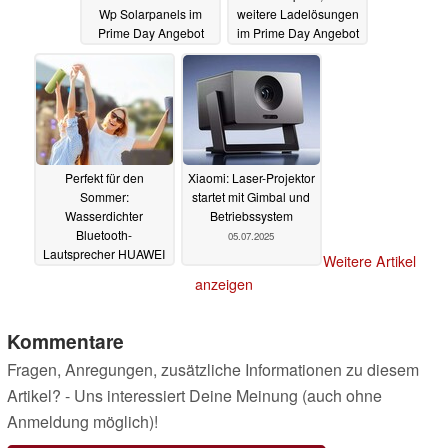
Wp Solarpanels im
weitere Ladelösungen
Prime Day Angebot
im Prime Day Angebot
08.07.2025
08.07.2025
Perfekt für den
Xiaomi: Laser-Projektor
Sommer:
startet mit Gimbal und
Wasserdichter
Betriebssystem
Bluetooth-
05.07.2025
Lautsprecher HUAWEI
Weitere Artikel
Sound Joy 2 für nur 99
anzeigen
Euro (Ad)
07.07.2025
Kommentare
Fragen, Anregungen, zusätzliche Informationen zu diesem
Artikel? - Uns interessiert Deine Meinung (auch ohne
Anmeldung möglich)!