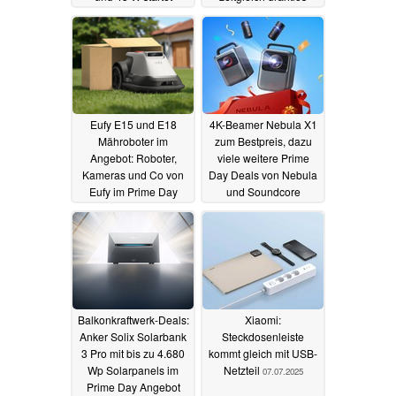
günstiger
10.07.2025
10.07.2025
Eufy E15 und E18
4K-Beamer Nebula X1
Mähroboter im
zum Bestpreis, dazu
Angebot: Roboter,
viele weitere Prime
Kameras und Co von
Day Deals von Nebula
Eufy im Prime Day
und Soundcore
Sale
08.07.2025
08.07.2025
Balkonkraftwerk-Deals:
Xiaomi:
Anker Solix Solarbank
Steckdosenleiste
3 Pro mit bis zu 4.680
kommt gleich mit USB-
Wp Solarpanels im
Netzteil
07.07.2025
Prime Day Angebot