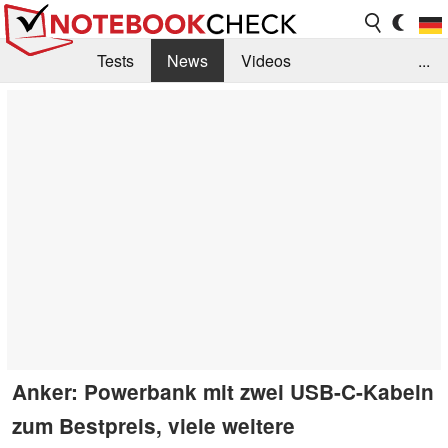
Tests
News
Videos
...
Benchmarks & Tech
Externe Tests
Kaufberatung
Deals
Suche
Jobs
Forum
Anker: Powerbank mit zwei USB-C-Kabeln
zum Bestpreis, viele weitere