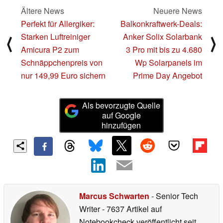
Ältere News
Neuere News
Perfekt für Allergiker:
Balkonkraftwerk-Deals:
Starken Luftreiniger
Anker Solix Solarbank
⟨
⟩
Amicura P2 zum
3 Pro mit bis zu 4.680
Schnäppchenpreis von
Wp Solarpanels im
nur 149,99 Euro sichern
Prime Day Angebot
Als bevorzugte Quelle
auf Google
hinzufügen
Marcus Schwarten
- Senior Tech
Writer
- 7637 Artikel auf
Notebookcheck veröffentlicht
seit