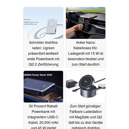
Schneller drahtlos
Anker Nano:
laden: Ugreen
Kabelloses Kfz-
präsentiert weltweit
Ladegerät mit 15 W ist
erste Powerbank mit
besonders flexibel und
Qi2.2-Zertifizierung
zum Start deutlich
günstiger
15.07.2025
11.07.2025
30 Prozent Rabatt:
Zum Start günstiger:
Powerbank mit
Faltbare Ladestation
integriertem USB-C-
mit MagSafe und Qi2
Kabel, 20.000 mAh
lädt bis zu drei Geräte
und 45 W startet
zeitgleich drahtlos