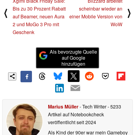
Xgimi Black Friday Sale:
Blizzard arbeitet
Bis zu 30 Prozent Rabatt
scheinbar wieder an
⟨
⟩
auf Beamer, neuen Aura
einer Mobile Version von
2 und MoGo 3 Pro mit
WoW
Geschenk
Als bevorzugte Quelle
auf Google
hinzufügen
Marius Müller
- Tech Writer
- 5233
Artikel auf Notebookcheck
veröffentlicht
seit 2024
Als Kind der 90er war mein Gameboy