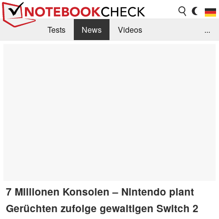
Tests
News
Videos
...
Benchmarks & Tech
Externe Tests
Kaufberatung
Deals
Suche
Jobs
Forum
7 Millionen Konsolen – Nintendo plant
Gerüchten zufolge gewaltigen Switch 2