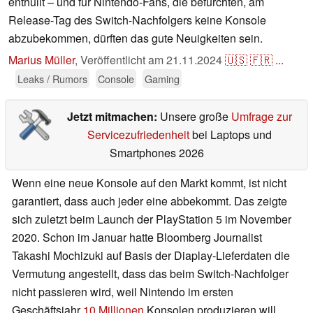
enthüllt – und für Nintendo-Fans, die befürchten, am
Release-Tag des Switch-Nachfolgers keine Konsole
abzubekommen, dürften das gute Neuigkeiten sein.
Marius Müller
,
Veröffentlicht am
21.11.2024
🇺🇸
🇫🇷
...
Leaks / Rumors
Console
Gaming
Jetzt mitmachen:
Unsere große
Umfrage zur
Servicezufriedenheit
bei Laptops und
Smartphones 2026
Wenn eine neue Konsole auf den Markt kommt, ist nicht
garantiert, dass auch jeder eine abbekommt. Das zeigte
sich zuletzt beim Launch der PlayStation 5 im November
2020. Schon im Januar hatte Bloomberg Journalist
Takashi Mochizuki auf Basis der Diaplay-Lieferdaten die
Vermutung angestellt, dass das beim Switch-Nachfolger
nicht passieren wird, weil Nintendo im ersten
Geschäftsjahr
10 Millionen
Konsolen produzieren will.