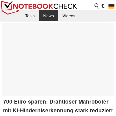
Tests
News
Videos
...
Benchmarks & Tech
Externe Tests
Kaufberatung
Deals
Suche
Jobs
Forum
700 Euro sparen: Drahtloser Mähroboter
mit KI-Hinderniserkennung stark reduziert