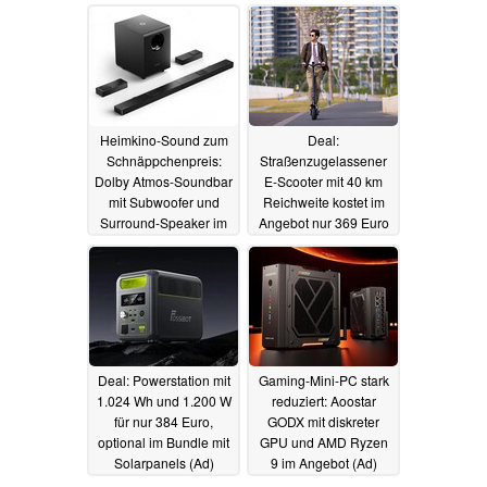
10.05.2025
06.05.2025
Heimkino-Sound zum
Deal:
Schnäppchenpreis:
Straßenzugelassener
Dolby Atmos-Soundbar
E-Scooter mit 40 km
mit Subwoofer und
Reichweite kostet im
Surround-Speaker im
Angebot nur 369 Euro
Angebot (Ad)
(Ad)
05.05.2025
04.05.2025
Deal: Powerstation mit
Gaming-Mini-PC stark
1.024 Wh und 1.200 W
reduziert: Aoostar
für nur 384 Euro,
GODX mit diskreter
optional im Bundle mit
GPU und AMD Ryzen
Solarpanels (Ad)
9 im Angebot (Ad)
02.05.2025
01.05.2025