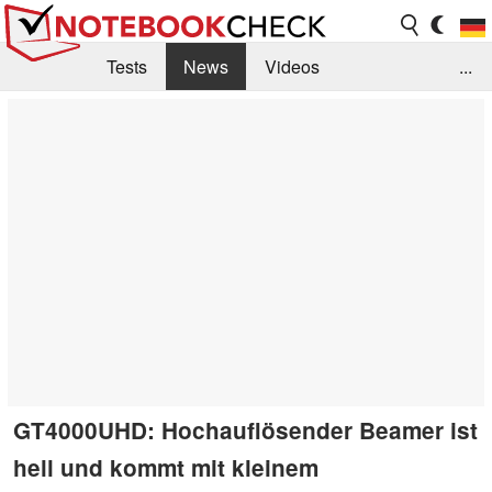
Tests
News
Videos
...
Benchmarks & Tech
Externe Tests
Kaufberatung
Deals
Suche
Jobs
Forum
GT4000UHD: Hochauflösender Beamer ist
hell und kommt mit kleinem