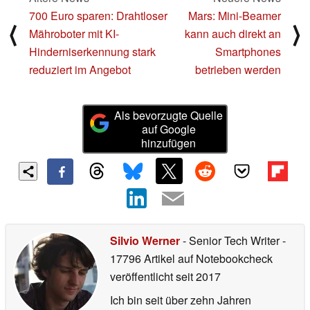
700 Euro sparen: Drahtloser
Mars: Mini-Beamer
⟨
⟩
Mähroboter mit KI-
kann auch direkt an
Hinderniserkennung stark
Smartphones
reduziert im Angebot
betrieben werden
Als bevorzugte Quelle
auf Google
hinzufügen
Silvio Werner
- Senior Tech Writer
-
17796 Artikel auf Notebookcheck
veröffentlicht
seit 2017
Ich bin seit über zehn Jahren