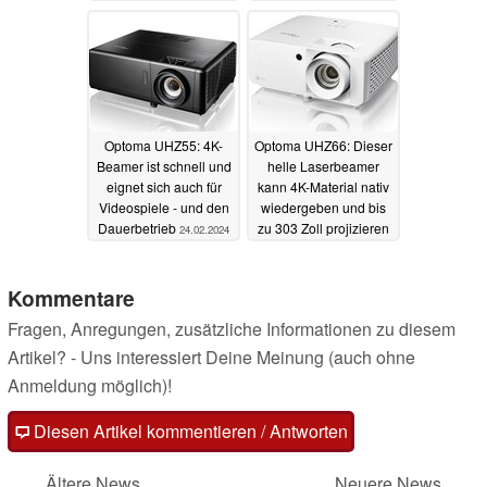
kommt mit IP-
Zertifizierung
16.05.2024
Optoma UHZ55: 4K-
Optoma UHZ66: Dieser
Beamer ist schnell und
helle Laserbeamer
eignet sich auch für
kann 4K-Material nativ
Videospiele - und den
wiedergeben und bis
Dauerbetrieb
zu 303 Zoll projizieren
24.02.2024
04.11.2023
Kommentare
Fragen, Anregungen, zusätzliche Informationen zu diesem
Artikel? - Uns interessiert Deine Meinung (auch ohne
Anmeldung möglich)!
Diesen Artikel kommentieren / Antworten
Ältere News
Neuere News