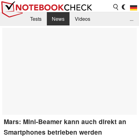
Tests
News
Videos
...
Benchmarks & Tech
Externe Tests
Kaufberatung
Deals
Suche
Jobs
Forum
Mars: Mini-Beamer kann auch direkt an
Smartphones betrieben werden