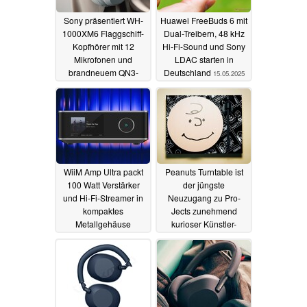
Sony präsentiert WH-
Huawei FreeBuds 6 mit
1000XM6 Flaggschiff-
Dual-Treibern, 48 kHz
Kopfhörer mit 12
Hi-Fi-Sound und Sony
Mikrofonen und
LDAC starten in
brandneuem QN3-
Deutschland
15.05.2025
ANC-Chip
15.05.2025
WiiM Amp Ultra packt
Peanuts Turntable ist
100 Watt Verstärker
der jüngste
und Hi-Fi-Streamer in
Neuzugang zu Pro-
kompaktes
Jects zunehmend
Metallgehäuse
kurioser Künstler-
Kollektion
14.05.2025
12.05.2025