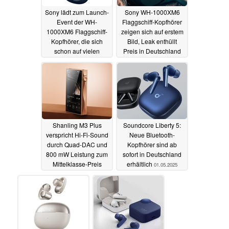
Sony lädt zum Launch-
Sony WH-1000XM6
Event der WH-
Flaggschiff-Kopfhörer
1000XM6 Flaggschiff-
zeigen sich auf erstem
Kopfhörer, die sich
Bild, Leak enthüllt
schon auf vielen
Preis in Deutschland
Bildern zeigen
sowie Specs
07.05.2025
09.05.2025
Shanling M3 Plus
Soundcore Liberty 5:
verspricht Hi-Fi-Sound
Neue Bluetooth-
durch Quad-DAC und
Kopfhörer sind ab
800 mW Leistung zum
sofort in Deutschland
Mittelklasse-Preis
erhältlich
01.05.2025
05.05.2025