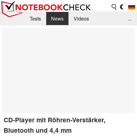
Tests
News
Videos
...
Benchmarks & Tech
Externe Tests
Kaufberatung
Deals
Suche
Jobs
Forum
CD-Player mit Röhren-Verstärker,
Bluetooth und 4,4 mm