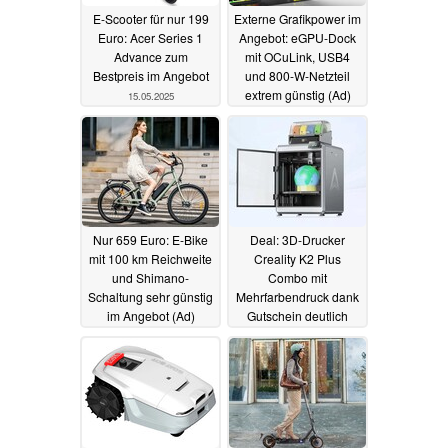
E-Scooter für nur 199
Externe Grafikpower im
Euro: Acer Series 1
Angebot: eGPU-Dock
Advance zum
mit OCuLink, USB4
Bestpreis im Angebot
und 800-W-Netzteil
extrem günstig (Ad)
15.05.2025
11.05.2025
Nur 659 Euro: E-Bike
Deal: 3D-Drucker
mit 100 km Reichweite
Creality K2 Plus
und Shimano-
Combo mit
Schaltung sehr günstig
Mehrfarbendruck dank
im Angebot (Ad)
Gutschein deutlich
günstiger (Ad)
10.05.2025
09.05.2025