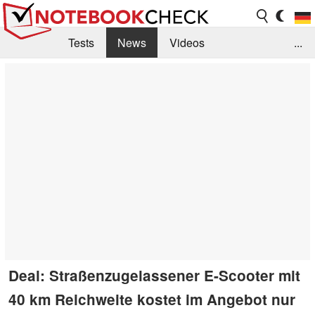
Tests
News
Videos
...
Benchmarks & Tech
Externe Tests
Kaufberatung
Deals
Suche
Jobs
Forum
Deal: Straßenzugelassener E-Scooter mit
40 km Reichweite kostet im Angebot nur