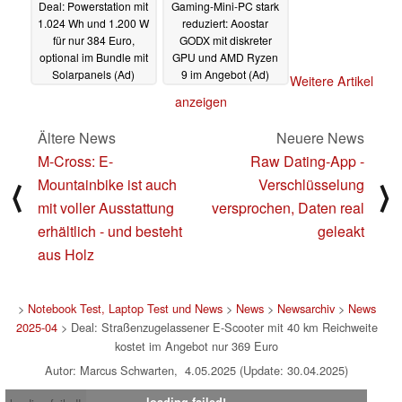
Deal: Powerstation mit
Gaming-Mini-PC stark
1.024 Wh und 1.200 W
reduziert: Aoostar
für nur 384 Euro,
GODX mit diskreter
optional im Bundle mit
GPU und AMD Ryzen
Solarpanels (Ad)
9 im Angebot (Ad)
Weitere Artikel
02.05.2025
01.05.2025
anzeigen
Ältere News
Neuere News
M-Cross: E-
Raw Dating-App -
Mountainbike ist auch
Verschlüsselung
⟨
⟩
mit voller Ausstattung
versprochen, Daten real
erhältlich - und besteht
geleakt
aus Holz
>
Notebook Test, Laptop Test und News
>
News
>
Newsarchiv
>
News
2025-04
> Deal: Straßenzugelassener E-Scooter mit 40 km Reichweite
kostet im Angebot nur 369 Euro
Autor: Marcus Schwarten, 4.05.2025 (Update: 30.04.2025)