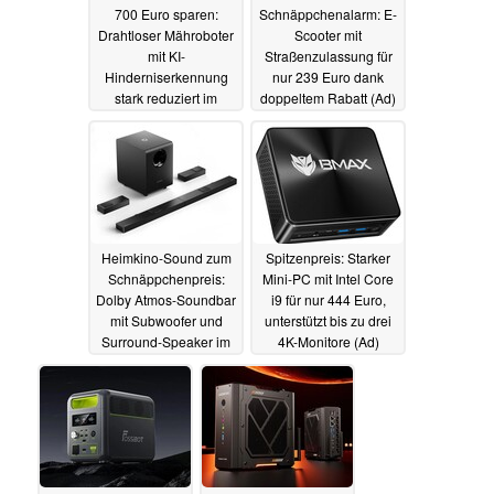
700 Euro sparen:
Schnäppchenalarm: E-
Drahtloser Mähroboter
Scooter mit
mit KI-
Straßenzulassung für
Hinderniserkennung
nur 239 Euro dank
stark reduziert im
doppeltem Rabatt (Ad)
Angebot (Ad)
07.05.2025
06.05.2025
Heimkino-Sound zum
Spitzenpreis: Starker
Schnäppchenpreis:
Mini-PC mit Intel Core
Dolby Atmos-Soundbar
i9 für nur 444 Euro,
mit Subwoofer und
unterstützt bis zu drei
Surround-Speaker im
4K-Monitore (Ad)
Angebot (Ad)
05.05.2025
03.05.2025