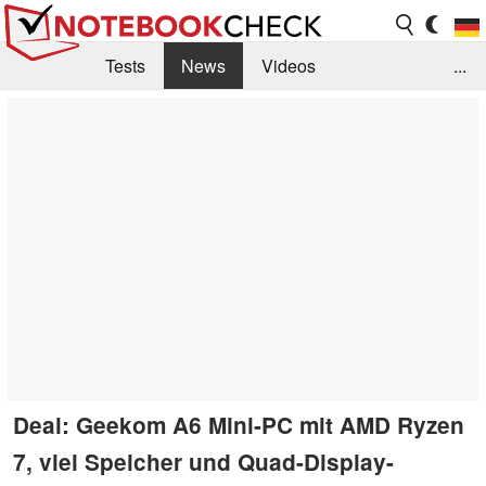
Tests
News
Videos
...
Benchmarks & Tech
Externe Tests
Kaufberatung
Deals
Suche
Jobs
Forum
Deal: Geekom A6 Mini-PC mit AMD Ryzen
7, viel Speicher und Quad-Display-