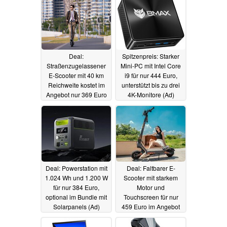
Deal:
Spitzenpreis: Starker
Straßenzugelassener
Mini-PC mit Intel Core
E-Scooter mit 40 km
i9 für nur 444 Euro,
Reichweite kostet im
unterstützt bis zu drei
Angebot nur 369 Euro
4K-Monitore (Ad)
(Ad)
04.05.2025
03.05.2025
Deal: Powerstation mit
Deal: Faltbarer E-
1.024 Wh und 1.200 W
Scooter mit starkem
für nur 384 Euro,
Motor und
optional im Bundle mit
Touchscreen für nur
Solarpanels (Ad)
459 Euro im Angebot
(Ad)
02.05.2025
28.04.2025