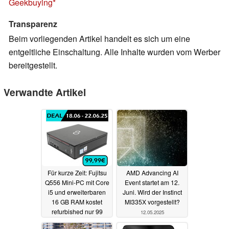
Geekbuying
Transparenz
Beim vorliegenden Artikel handelt es sich um eine
entgeltliche Einschaltung. Alle Inhalte wurden vom Werber
bereitgestellt.
Verwandte Artikel
Für kurze Zeit: Fujitsu
AMD Advancing AI
Q556 Mini-PC mit Core
Event startet am 12.
i5 und erweiterbaren
Juni. Wird der Instinct
16 GB RAM kostet
MI335X vorgestellt?
refurbished nur 99
12.05.2025
Euro
19.06.2025