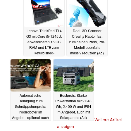
Lenovo ThinkPad T14
Deal: 3D-Scanner
G3 mit Core i5-1245U,
Creality Raptor fast
erweiterbaren 16 GB
zum halben Preis, Pro-
RAM und LTE zum
Modell ebenfalls
Refurbished-
massiv reduziert (Ad)
Spitzenpreis
28.04.2025
25.04.2025
Automatische
Bestpreis: Starke
Reinigung zum
Powerstation mit 2.048
Schnäppchenpreis:
Wh, 2.400 W und IP54
Poolroboter im
im Angebot, auch mit
Angebot, optional auch
Solarpanels (Ad)
Weitere Artikel
mit KI-Kamera (Ad)
22.04.2025
anzeigen
24.04.2025