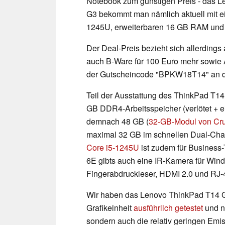
Notebook zum günstigen Preis - das 
G3 bekommt man nämlich aktuell mit ei
1245U, erweiterbaren 16 GB RAM un
Der Deal-Preis bezieht sich allerdings
auch B-Ware für 100 Euro mehr sowie A
der Gutscheincode "BPKW18T14" an d
Teil der Ausstattung des ThinkPad T1
GB DDR4-Arbeitsspeicher (verlötet + e
demnach 48 GB (
32-GB-Modul von Cruc
maximal 32 GB im schnellen Dual-Chan
Core i5-1245U
ist zudem für Business-
6E gibts auch eine IR-Kamera für Wind
Fingerabdruckleser, HDMI 2.0 und RJ-
Wir haben das Lenovo ThinkPad T14 Ge
Grafikeinheit
ausführlich getestet
und ni
sondern auch die relativ geringen Emis