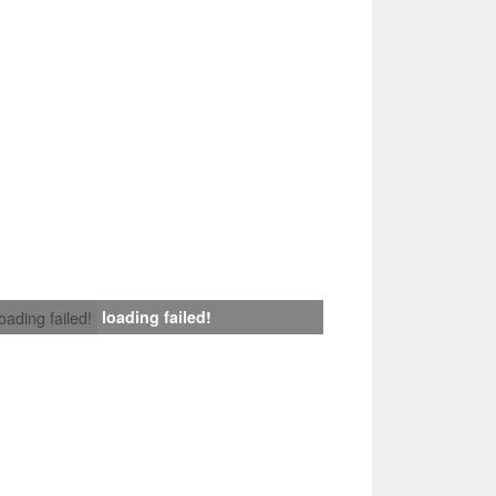
loading failed!
loading failed!