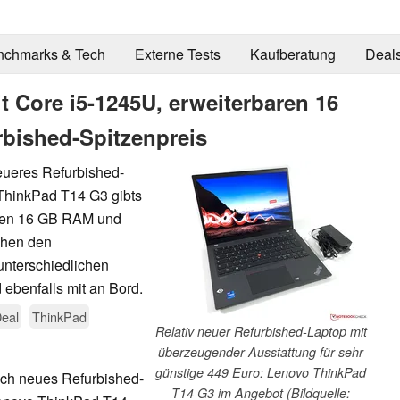
nchmarks & Tech
Externe Tests
Kaufberatung
Deal
 Core i5-1245U, erweiterbaren 16
bished-Spitzenpreis
neueres Refurbished-
ThinkPad T14 G3 gibts
aren 16 GB RAM und
chen den
unterschiedlichen
 ebenfalls mit an Bord.
eal
ThinkPad
Relativ neuer Refurbished-Laptop mit
überzeugender Ausstattung für sehr
günstige 449 Euro: Lenovo ThinkPad
lich neues Refurbished-
T14 G3 im Angebot (Bildquelle: