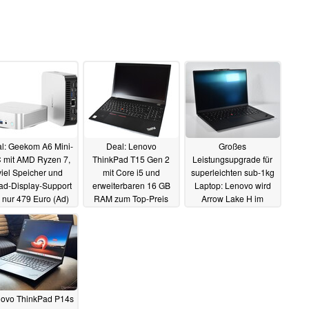
l: Geekom A6 Mini-
Deal: Lenovo
Großes
 mit AMD Ryzen 7,
ThinkPad T15 Gen 2
Leistungsupgrade für
viel Speicher und
mit Core i5 und
superleichten sub-1kg
ad-Display-Support
erweiterbaren 16 GB
Laptop: Lenovo wird
r nur 479 Euro (Ad)
RAM zum Top-Preis
Arrow Lake H im
generalüberholt
ThinkPad X1 Carbon
26.04.2025
Gen 13 anbieten
26.04.2025
24.04.2025
ovo ThinkPad P14s