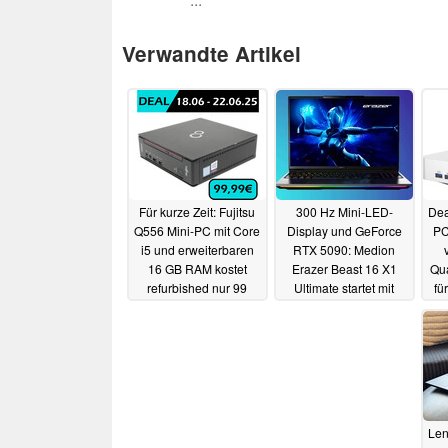
Verwandte Artikel
Für kurze Zeit: Fujitsu
300 Hz Mini-LED-
Dea
Q556 Mini-PC mit Core
Display und GeForce
PC
i5 und erweiterbaren
RTX 5090: Medion
16 GB RAM kostet
Erazer Beast 16 X1
Qu
refurbished nur 99
Ultimate startet mit
fü
Euro
Wasserkühlung
19.06.2025
28.04.2025
Len