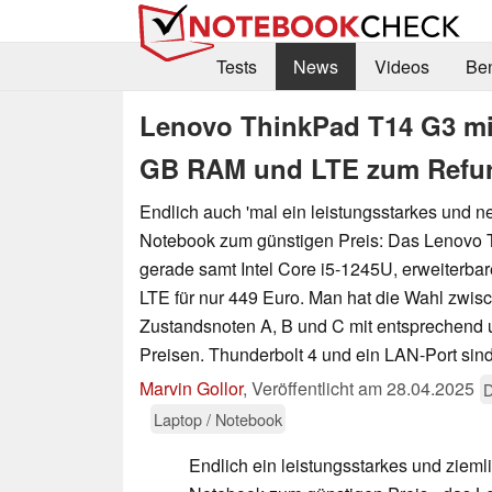
Tests
News
Videos
Be
Lenovo ThinkPad T14 G3 mit
GB RAM und LTE zum Refur
Endlich auch 'mal ein leistungsstarkes und 
Notebook zum günstigen Preis: Das Lenovo 
gerade samt Intel Core i5-1245U, erweiterb
LTE für nur 449 Euro. Man hat die Wahl zwis
Zustandsnoten A, B und C mit entsprechend 
Preisen. Thunderbolt 4 und ein LAN-Port sind
Marvin Gollor
,
Veröffentlicht am
28.04.2025
D
Laptop / Notebook
Endlich ein leistungsstarkes und ziem