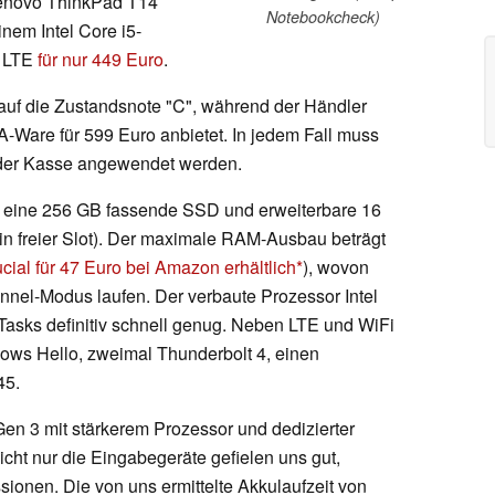
Lenovo ThinkPad T14
Notebookcheck)
nem Intel Core i5-
d LTE
für nur 449 Euro
.
 auf die Zustandsnote "C", während der Händler
-Ware für 599 Euro anbietet. In jedem Fall muss
er Kasse angewendet werden.
4 eine 256 GB fassende SSD und erweiterbare 16
in freier Slot). Der maximale RAM-Ausbau beträgt
ial für 47 Euro bei Amazon erhältlich
), wovon
nel-Modus laufen. Der verbaute Prozessor Intel
Tasks definitiv schnell genug. Neben LTE und WiFi
ows Hello, zweimal Thunderbolt 4, einen
45.
n 3 mit stärkerem Prozessor und dedizierter
cht nur die Eingabegeräte gefielen uns gut,
sionen. Die von uns ermittelte Akkulaufzeit von