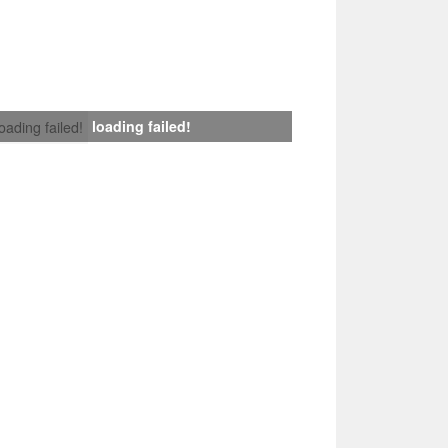
loading failed!
loading failed!