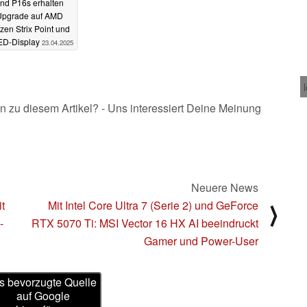
nd P16s erhalten
Upgrade auf AMD
zen Strix Point und
D-Display
23.04.2025
n zu diesem Artikel? - Uns interessiert Deine Meinung
Neuere News
t
Mit Intel Core Ultra 7 (Serie 2) und GeForce
⟩
-
RTX 5070 Ti: MSI Vector 16 HX AI beeindruckt
Gamer und Power-User
s bevorzugte Quelle
auf Google