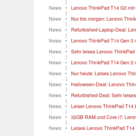
|
News
•
Lenovo ThinkPad T14 G3 mit C
|
News
•
Nur bis morgen: Lenovo Think
|
News
•
Refurbished-Laptop-Deal: Le
|
News
•
Lenovo ThinkPad T14 Gen 3 mi
|
News
•
Sehr leises Lenovo ThinkPad 
|
News
•
Lenovo ThinkPad T14 Gen 2 mi
|
News
•
Nur heute: Leises Lenovo Th
|
News
•
Halloween-Deal: Lenovo Thin
|
News
•
Refurbished-Deal: Sehr leis
|
News
•
Leiser Lenovo ThinkPad T14 
|
News
•
32GB RAM und Core i7: Leno
|
News
•
Leises Lenovo ThinkPad T14 
...