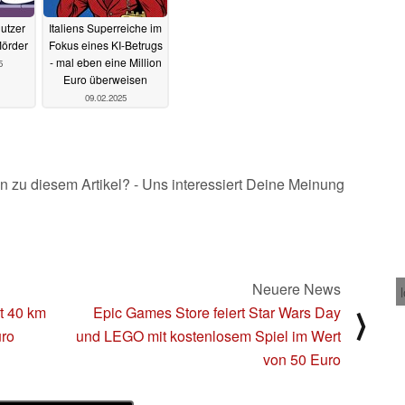
Nutzer
Italiens Superreiche im
Mörder
Fokus eines KI-Betrugs
- mal eben eine Million
5
Euro überweisen
09.02.2025
n zu diesem Artikel? - Uns interessiert Deine Meinung
Neuere News
t 40 km
Epic Games Store feiert Star Wars Day
⟩
uro
und LEGO mit kostenlosem Spiel im Wert
von 50 Euro