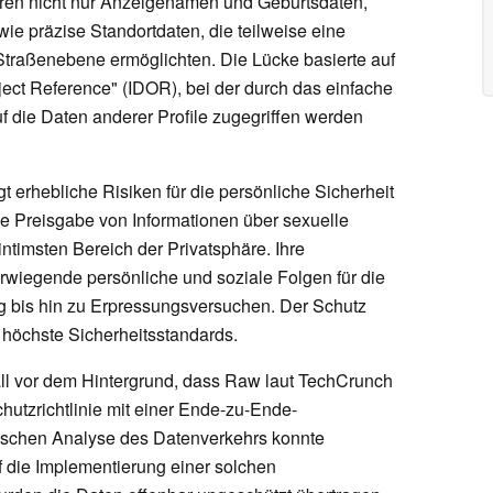
aren nicht nur Anzeigenamen und Geburtsdaten,
ie präzise Standortdaten, die teilweise eine
f Straßenebene ermöglichten. Die Lücke basierte auf
ject Reference" (IDOR), bei der durch das einfache
f die Daten anderer Profile zugegriffen werden
t erhebliche Risiken für die persönliche Sicherheit
die Preisgabe von Informationen über sexuelle
ntimsten Bereich der Privatsphäre. Ihre
erwiegende persönliche und soziale Folgen für die
g bis hin zu Erpressungsversuchen. Der Schutz
 höchste Sicherheitsstandards.
ll vor dem Hintergrund, dass Raw laut TechCrunch
hutzrichtlinie mit einer Ende-zu-Ende-
nischen Analyse des Datenverkehrs konnte
 die Implementierung einer solchen