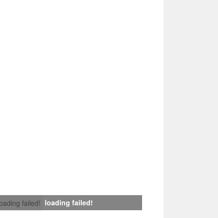
loading failed!
loading failed!