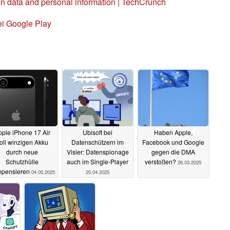
n data and personal information | TechCrunch
ei Google Play
ple iPhone 17 Air
Ubisoft bei
Haben Apple,
oll winzigen Akku
Datenschützern im
Facebook und Google
durch neue
Visier: Datenspionage
gegen die DMA
Schutzhülle
auch im Single-Player
verstoßen?
26.03.2025
pensieren
04.05.2025
25.04.2025