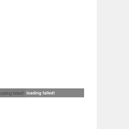
loading failed!
loading failed!