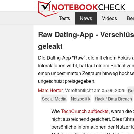
Tests
News
Videos
Be
Raw Dating-App - Verschlüs
geleakt
Die Dating-App "Raw", die mit einem Fokus a
Interaktionen wirbt, hat laut einem Bericht v
einen unbestimmten Zeitraum hinweg hochse
ungeschützt preisgegeben.
Marc Herter
,
Veröffentlicht am
05.05.2025
Bu
Social Media
Netzpolitik
Hack / Data Breach
Wie
TechCrunch aufdeckte
, waren die
nicht ausreichend gesichert. Dies führ
persönliche Informationen der Nutzer fü