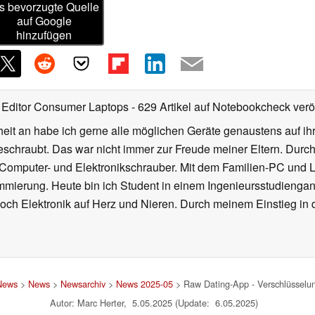
s bevorzugte Quelle
auf Google
hinzufügen
 Editor Consumer Laptops
- 629 Artikel auf Notebookcheck veröf
heit an habe ich gerne alle möglichen Geräte genaustens auf i
eschraubt. Das war nicht immer zur Freude meiner Eltern. Durc
Computer- und Elektronikschrauber. Mit dem Familien-PC und 
mierung. Heute bin ich Student in einem Ingenieursstudiengan
och Elektronik auf Herz und Nieren. Durch meinem Einstieg in
 News
>
News
>
Newsarchiv
>
News 2025-05
> Raw Dating-App - Verschlüsselun
Autor: Marc Herter, 5.05.2025 (Update: 6.05.2025)