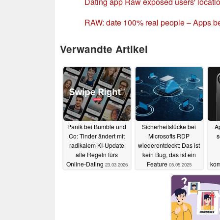
Dating app Raw exposed users' locatio
RAW: date 100% real people – Apps b
Verwandte Artikel
Panik bei Bumble und
Sicherheitslücke bei
Ap
Co: Tinder ändert mit
Microsofts RDP
s
radikalem KI-Update
wiederentdeckt: Das ist
alle Regeln fürs
kein Bug, das ist ein
Online-Dating
Feature
kom
23.03.2026
05.05.2025