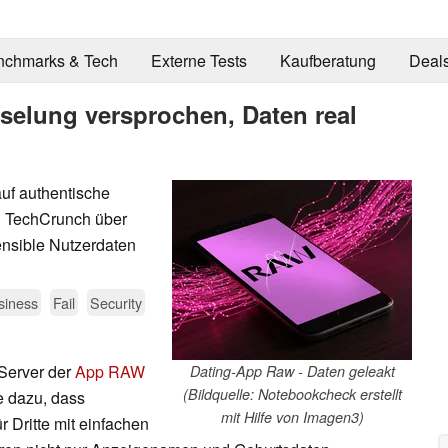
nchmarks & Tech
Externe Tests
Kaufberatung
Deal
selung versprochen, Daten real
uf authentische
on TechCrunch über
nsible Nutzerdaten
siness
Fail
Security
 Server der
App RAW
Dating-App Raw - Daten geleakt
(Bildquelle: Notebookcheck erstellt
te dazu, dass
mit Hilfe von Imagen3)
r Dritte mit einfachen