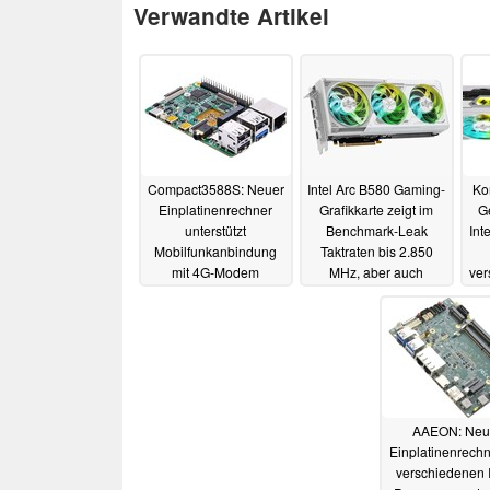
Verwandte Artikel
Compact3588S: Neuer
Intel Arc B580 Gaming-
Ko
Einplatinenrechner
Grafikkarte zeigt im
G
unterstützt
Benchmark-Leak
Int
Mobilfunkanbindung
Taktraten bis 2.850
mit 4G-Modem
MHz, aber auch
ver
Downgrades
30.11.2024
27.11.2024
AAEON: Neu
Einplatinenrechn
verschiedenen I