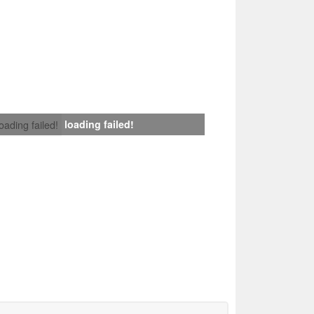
loading failed!
loading failed!