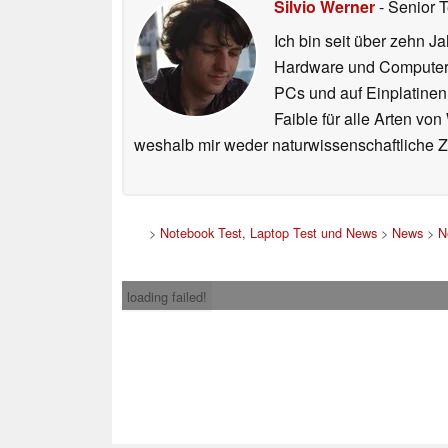
Silvio Werner
- Senior 
Ich bin seit über zehn J
Hardware und ComputerBa
PCs und auf Einplatinen
Faible für alle Arten vo
weshalb mir weder naturwissenschaftliche 
>
Notebook Test, Laptop Test und News
>
News
>
N
loading failed!