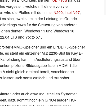
lassischen Endkunden. Mit dem
Up 710S
hat das
ne vorgestellt, welche mit einem von vier
n wird die Platine mit dem
Intel N200
,
Intel N97
,
t es sich jeweils um in der Leistung im Grunde
allerdings etwa für die Steuerung von anderen
eignen dürften. Windows 11 und Windows 10
22.04 LTS und Yocto 5.1.
te großer eMMC-Speicher und ein LPDDR5-Speicher
te, es steht ein einzelner M.2 2230-Slot für Key E-
erkanbindung kann im Auslieferungszustand über
ig unkomplizierte Bildausgabe ist ein HDMI 1.4b-
A steht gleich dreimal bereit, verschiedene
 lassen sich somit einfach und mit hoher
ktoren oder auch etwa industriellen Systemen
reit, dazu kommt noch ein GPIO-Header. RS-