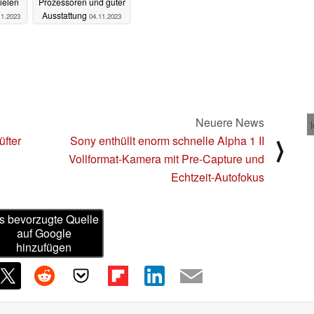
ielen
Prozessoren und guter
Ausstattung
11.2023
04.11.2023
Neuere News
üfter
Sony enthüllt enorm schnelle Alpha 1 II
⟩
Vollformat-Kamera mit Pre-Capture und
Echtzeit-Autofokus
s bevorzugte Quelle
auf Google
hinzufügen