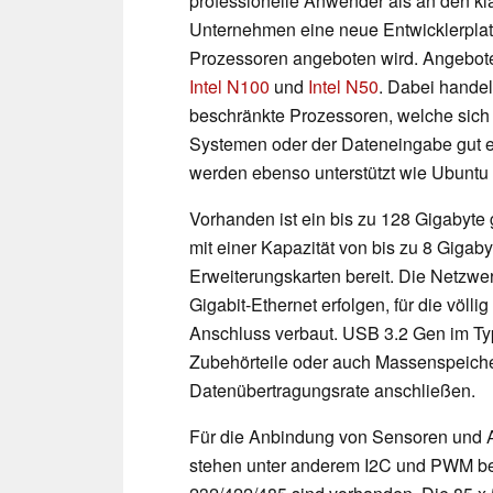
professionelle Anwender als an den k
Unternehmen eine neue Entwicklerplati
Prozessoren angeboten wird. Angebote
Intel N100
und
Intel N50
. Dabei handel
beschränkte Prozessoren, welche sich 
Systemen oder der Dateneingabe gut 
werden ebenso unterstützt wie Ubuntu 
Vorhanden ist ein bis zu 128 Gigaby
mit einer Kapazität von bis zu 8 Gigaby
Erweiterungskarten bereit. Die Netzw
Gigabit-Ethernet erfolgen, für die völl
Anschluss verbaut. USB 3.2 Gen im Typ 
Zubehörteile oder auch Massenspeicher
Datenübertragungsrate anschließen.
Für die Anbindung von Sensoren und A
stehen unter anderem I2C und PWM be