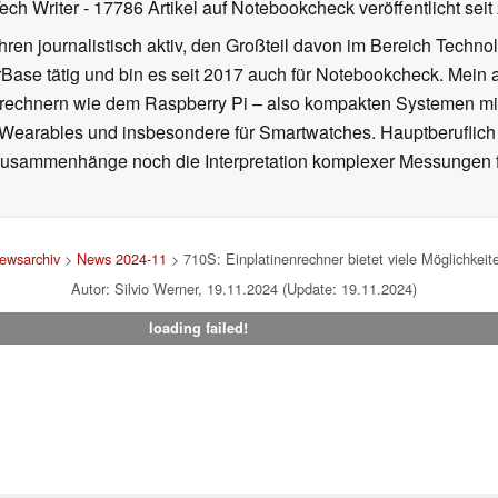
Tech Writer
- 17786 Artikel auf Notebookcheck veröffentlicht
seit
ahren journalistisch aktiv, den Großteil davon im Bereich Techn
se tätig und bin es seit 2017 auch für Notebookcheck. Mein ak
rechnern wie dem Raspberry Pi – also kompakten Systemen mit
n Wearables und insbesondere für Smartwatches. Hauptberuflich
Zusammenhänge noch die Interpretation komplexer Messungen f
ewsarchiv
>
News 2024-11
> 710S: Einplatinenrechner bietet viele Möglichkei
Autor: Silvio Werner, 19.11.2024 (Update: 19.11.2024)
loading failed!