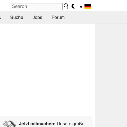
▼
s
Suche
Jobs
Forum
Jetzt mitmachen:
Unsere große