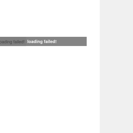
loading failed!
loading failed!