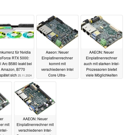
nkurrenz für Nvidia
Aaeon: Neuer
AAEON: Neuer
eForce RTX 5000:
Einplatinenrechner
Einplatinenrechner
el Arc B580 leakt bei
kommt mit
auch mit starken Intel-
Amazon, B770
verschiedenen Intel
Prozessoren bietet
spätet sich
Core Ultra-
viele Möglichkeiten
25.11.2024
Prozessoren
03.08.2024
25.06.2024
er
AAEON: Neuer
er mit
Einplatinenrechner mit
ntel-
verschiedenen Intel-