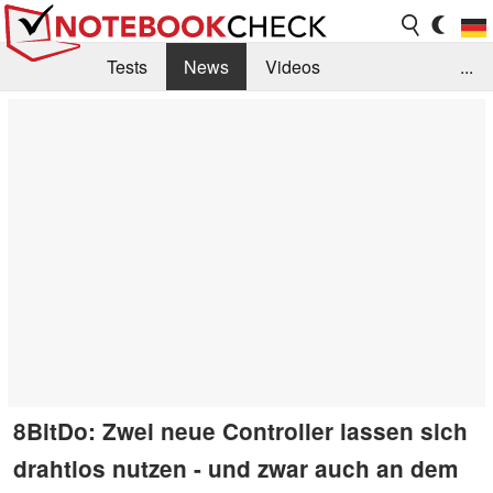
Tests
News
Videos
...
Benchmarks & Tech
Externe Tests
Kaufberatung
Deals
Suche
Jobs
Forum
8BitDo: Zwei neue Controller lassen sich
drahtlos nutzen - und zwar auch an dem