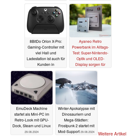
auch
wieder offline
außergewöhnlichem
genommen
04.09.2024
Design
17.09.2024
8BitDo Orion X-Pro:
Ayaneo Retro
Gaming-Controller mit
Powerbank im Alltags-
viel Hall und
Test: Super-Nintendo-
Ladestation ist auch für
Optik und OLED-
Kunden in
Display sorgen für
Deutschland erhältlich
Aufsehen
31.08.2024
03.09.2024
EmuDeck Machine
Winter-Apokalypse mit
startet als Mini-PC im
Dinosauriern und
Retro-Look mit GPU-
Mega-Städten:
Dock, Steam und Linux
Frostpunk 2 startet mit
Mod-Support
29.08.2024
29.08.2024
Weitere Artikel