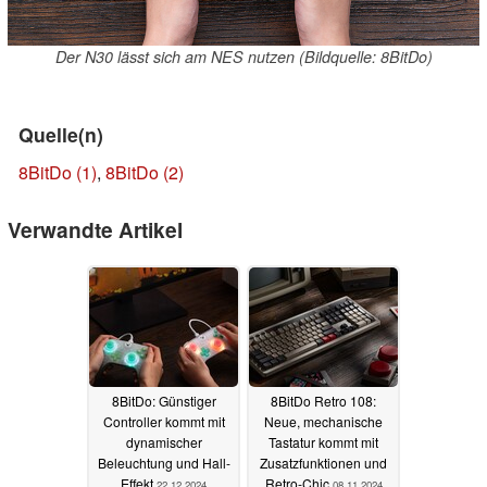
Der N30 lässt sich am NES nutzen (Bildquelle: 8BitDo)
Quelle(n)
8BitDo (1)
,
8BitDo (2)
Verwandte Artikel
8BitDo: Günstiger
8BitDo Retro 108:
Controller kommt mit
Neue, mechanische
dynamischer
Tastatur kommt mit
Beleuchtung und Hall-
Zusatzfunktionen und
Effekt
Retro-Chic
22.12.2024
08.11.2024