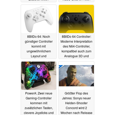
8BitDo 64: Noch
8BitDo 64 Controller:
günstiger Controller
Moderne Interpretation
kommt mit
des N64-Controller,
ungewöhnlichem
kompatibel auch zum
Layout und
Analogue 3D und
Kompatibilität zur N64-
Switch
17.10.2024
Neuauflage, PC und
Nintendo Switch
22.10.2024
PowerA: Zwei neue
Größter Flop des
Gaming-Controller
Jahres: Sonys neuer
kommen mit
Helden-Shooter
zusätzlichen Tasten,
Concord wird 2
clevere Joysticks und
Wochen nach Release