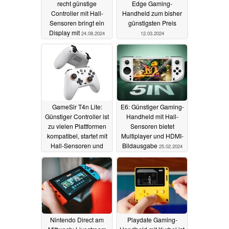
recht günstige
Edge Gaming-
Controller mit Hall-
Handheld zum bisher
Sensoren bringt ein
günstigsten Preis
Display mit
24.08.2024
12.03.2024
GameSir T4n Lite:
E6: Günstiger Gaming-
Günstiger Controller ist
Handheld mit Hall-
zu vielen Plattformen
Sensoren bietet
kompatibel, startet mit
Multiplayer und HDMI-
Hall-Sensoren und
Bildausgabe
25.02.2024
Turbo-Funktion
09.03.2024
Nintendo Direct am
Playdate Gaming-