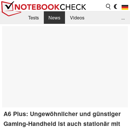
Tests
News
Videos
...
Benchmarks & Tech
Externe Tests
Kaufberatung
Deals
Suche
Jobs
Forum
A6 Plus: Ungewöhnlicher und günstiger
Gaming-Handheld ist auch stationär mit