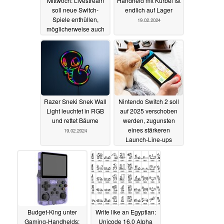
Mittwoch: Livestream
Handheld mit Kurbel ist
soll neue Switch-
endlich auf Lager
Spiele enthüllen,
19.02.2024
möglicherweise auch
Xbox-Ports
20.02.2024
Razer Sneki Snek Wall
Nintendo Switch 2 soll
Light leuchtet in RGB
auf 2025 verschoben
und rettet Bäume
werden, zugunsten
eines stärkeren
19.02.2024
Launch-Line-ups
19.02.2024
Budget-King unter
Write like an Egyptian:
Gaming-Handhelds:
Unicode 16.0 Alpha