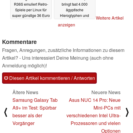
R36S emuliert Retro-
bringt fast 4.000
Spiele per Linux für
ägyptische
super günstige 36 Euro
Hieroglyphen und
Weitere Artikel
einige Retro-Gaming-
15.02.2024
anzeigen
Zeichen
12.02.2024
Kommentare
Fragen, Anregungen, zusätzliche Informationen zu diesem
Artikel? - Uns interessiert Deine Meinung (auch ohne
Anmeldung möglich)!
Diesen Artikel kommentieren / Antworten
Ältere News
Neuere News
Samsung Galaxy Tab
Asus NUC 14 Pro: Neue
A9+ im Test: Spürbar
Mini-PCs mit
⟨
⟩
besser als der
verschiedenen Intel Ultra-
Vorgänger
Prozessoren und vielen
Optionen