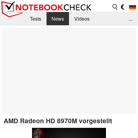
Tests
News
Videos
...
Benchmarks & Tech
Externe Tests
Kaufberatung
Deals
Suche
Jobs
Forum
AMD Radeon HD 8970M vorgestellt