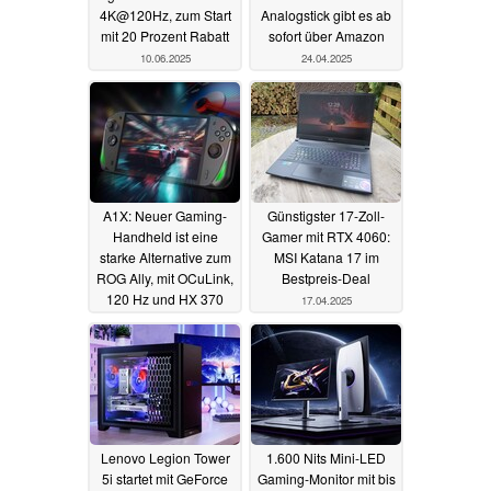
4K@120Hz, zum Start
Analogstick gibt es ab
mit 20 Prozent Rabatt
sofort über Amazon
10.06.2025
24.04.2025
A1X: Neuer Gaming-
Günstigster 17-Zoll-
Handheld ist eine
Gamer mit RTX 4060:
starke Alternative zum
MSI Katana 17 im
ROG Ally, mit OCuLink,
Bestpreis-Deal
120 Hz und HX 370
17.04.2025
17.04.2025
Lenovo Legion Tower
1.600 Nits Mini-LED
5i startet mit GeForce
Gaming-Monitor mit bis