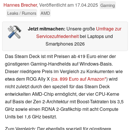
Hannes Brecher
,
Veröffentlicht am
17.04.2025
Gaming
Leaks / Rumors
AMD
Jetzt mitmachen:
Unsere große
Umfrage zur
Servicezufriedenheit
bei Laptops und
Smartphones 2026
Das Steam Deck ist mit Preisen ab 419 Euro einer der
günstigeren Gaming-Handhelds auf Windows-Basis.
Dieser niedrigere Preis im Vergleich zu Konkurrenten wie
etwa dem ROG Ally X (
ca. 899 Euro auf Amazon
) wird
nicht zuletzt durch den speziell für das Steam Deck
entwickelten AMD-Chip ermöglicht, der vier CPU-Kerne
auf Basis der Zen 2-Architektur mit Boost-Taktraten bis 3,5
GHz sowie einen RDNA 2-Grafikchip mit acht Compute
Units bei 1,6 GHz besitzt.
Zum Vergleich: Der ebenfalls speziell für günstigere