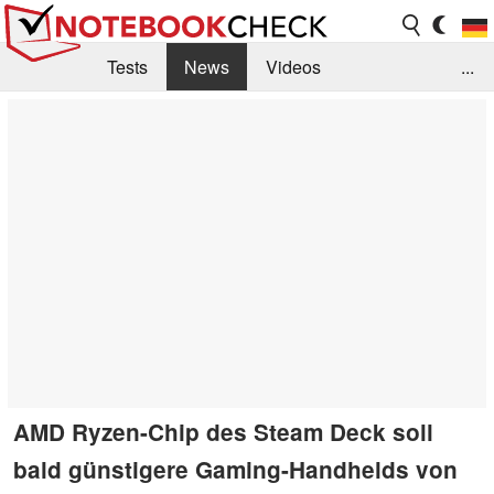
Tests
News
Videos
...
Benchmarks & Tech
Externe Tests
Kaufberatung
Deals
Suche
Jobs
Forum
AMD Ryzen-Chip des Steam Deck soll
bald günstigere Gaming-Handhelds von