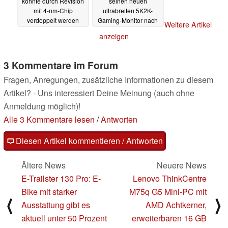
könnte durch Revision
seinen neuen
mit 4-nm-Chip
ultrabreiten 5K2K-
verdoppelt werden
Gaming-Monitor nach
Weitere Artikel
Europa
16.04.2025
16.04.2025
anzeigen
3 Kommentare im Forum
Fragen, Anregungen, zusätzliche Informationen zu diesem
Artikel? - Uns interessiert Deine Meinung (auch ohne
Anmeldung möglich)!
Alle 3 Kommentare lesen
/
Antworten
Diesen Artikel kommentieren / Antworten
Ältere News
Neuere News
E-Trailster 130 Pro: E-
Lenovo ThinkCentre
Bike mit starker
M75q G5 Mini-PC mit
⟨
⟩
Ausstattung gibt es
AMD Achtkerner,
aktuell unter 50 Prozent
erweiterbaren 16 GB