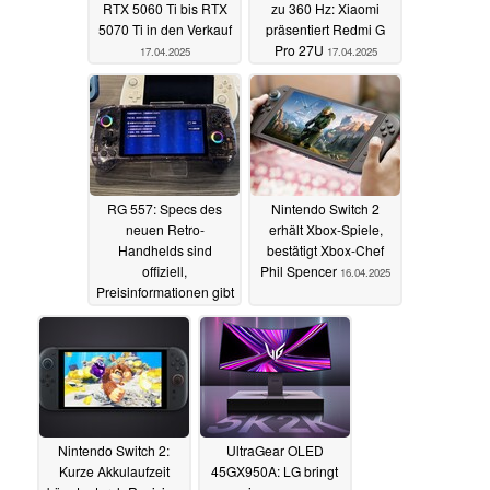
RTX 5060 Ti bis RTX
zu 360 Hz: Xiaomi
5070 Ti in den Verkauf
präsentiert Redmi G
Pro 27U
17.04.2025
17.04.2025
RG 557: Specs des
Nintendo Switch 2
neuen Retro-
erhält Xbox-Spiele,
Handhelds sind
bestätigt Xbox-Chef
offiziell,
Phil Spencer
16.04.2025
Preisinformationen gibt
es ebenfalls
17.04.2025
Nintendo Switch 2:
UltraGear OLED
Kurze Akkulaufzeit
45GX950A: LG bringt