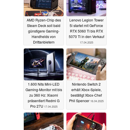
AMD Ryzen-Chip des
Lenovo Legion Tower
Steam Deck soll bald
5i startet mit GeForce
günstigere Gaming-
RTX 5060 Ti bis RTX
Handhelds von
5070 Ti in den Verkauf
Drittanbietern
17.04.2025
ermöglichen
17.04.2025
1.600 Nits Mini-LED
Nintendo Switch 2
Gaming-Monitor mit bis
erhält Xbox-Spiele,
zu 360 Hz: Xiaomi
bestätigt Xbox-Chef
präsentiert Redmi G
Phil Spencer
16.04.2025
Pro 27U
17.04.2025