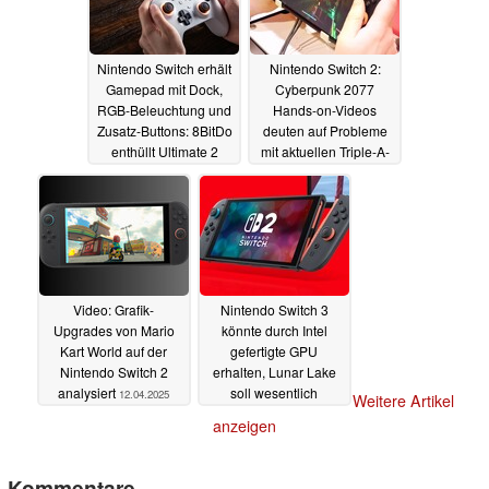
Nintendo Switch erhält
Nintendo Switch 2:
Gamepad mit Dock,
Cyberpunk 2077
RGB-Beleuchtung und
Hands-on-Videos
Zusatz-Buttons: 8BitDo
deuten auf Probleme
enthüllt Ultimate 2
mit aktuellen Triple-A-
Bluetooth
Spielen
16.04.2025
14.04.2025
Video: Grafik-
Nintendo Switch 3
Upgrades von Mario
könnte durch Intel
Kart World auf der
gefertigte GPU
Nintendo Switch 2
erhalten, Lunar Lake
analysiert
soll wesentlich
12.04.2025
Weitere Artikel
günstiger werden
anzeigen
10.04.2025
Kommentare