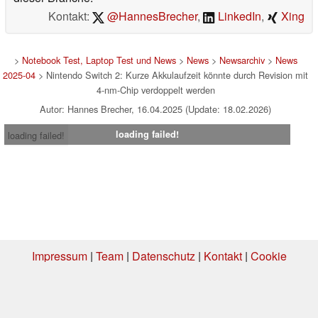
Kontakt:
@HannesBrecher
,
LinkedIn
,
Xing
>
Notebook Test, Laptop Test und News
>
News
>
Newsarchiv
>
News
2025-04
> Nintendo Switch 2: Kurze Akkulaufzeit könnte durch Revision mit
4-nm-Chip verdoppelt werden
Autor: Hannes Brecher, 16.04.2025 (Update: 18.02.2026)
loading failed!
loading failed!
Impressum
|
Team
|
Datenschutz
|
Kontakt
|
Cookie
Einstellungen
| 06.08.2026 12:33
* Beim Kauf über einen Affiliate-Link kann Notebookcheck eine Vergütung
erhalten. Vielen Dank für Ihre Unterstützung!.