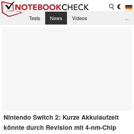
Tests
News
Videos
...
Benchmarks & Tech
Externe Tests
Kaufberatung
Deals
Suche
Jobs
Forum
Nintendo Switch 2: Kurze Akkulaufzeit
könnte durch Revision mit 4-nm-Chip