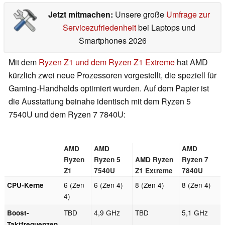
Jetzt mitmachen:
Unsere große
Umfrage zur
Servicezufriedenheit
bei Laptops und
Smartphones 2026
Mit dem
Ryzen Z1 und dem Ryzen Z1 Extreme
hat AMD
kürzlich zwei neue Prozessoren vorgestellt, die speziell für
Gaming-Handhelds optimiert wurden. Auf dem Papier ist
die Ausstattung beinahe identisch mit dem Ryzen 5
7540U und dem Ryzen 7 7840U:
AMD
AMD
AMD
Ryzen
Ryzen 5
AMD Ryzen
Ryzen 7
Z1
7540U
Z1 Extreme
7840U
6 (Zen
6 (Zen 4)
8 (Zen 4)
8 (Zen 4)
CPU-Kerne
4)
TBD
4,9 GHz
TBD
5,1 GHz
Boost-
Taktfrequenzen