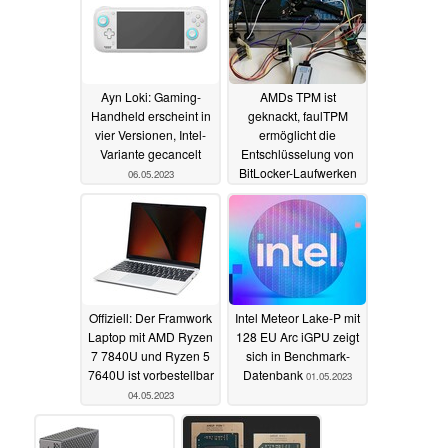
Ayn Loki: Gaming-
AMDs TPM ist
Handheld erscheint in
geknackt, faulTPM
vier Versionen, Intel-
ermöglicht die
Variante gecancelt
Entschlüsselung von
BitLocker-Laufwerken
06.05.2023
04.05.2023
Offiziell: Der Framwork
Intel Meteor Lake-P mit
Laptop mit AMD Ryzen
128 EU Arc iGPU zeigt
7 7840U und Ryzen 5
sich in Benchmark-
7640U ist vorbestellbar
Datenbank
01.05.2023
04.05.2023