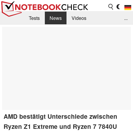
Tests
News
Videos
...
Benchmarks & Tech
Externe Tests
Kaufberatung
Deals
Suche
Jobs
Forum
AMD bestätigt Unterschiede zwischen
Ryzen Z1 Extreme und Ryzen 7 7840U