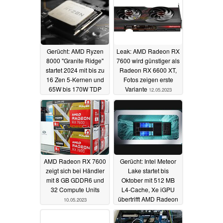
Gerücht: AMD Ryzen
Leak: AMD Radeon RX
8000 "Granite Ridge"
7600 wird günstiger als
startet 2024 mit bis zu
Radeon RX 6600 XT,
16 Zen 5-Kernen und
Fotos zeigen erste
65W bis 170W TDP
Variante
12.05.2023
15.05.2023
AMD Radeon RX 7600
Gerücht: Intel Meteor
zeigt sich bei Händler
Lake startet bis
mit 8 GB GDDR6 und
Oktober mit 512 MB
32 Compute Units
L4-Cache, Xe iGPU
übertrifft AMD Radeon
10.05.2023
780M
08.05.2023