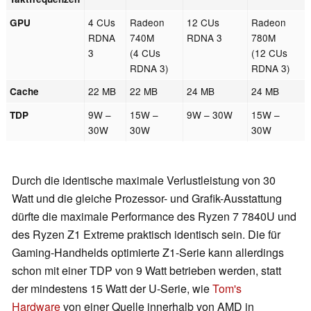
4 CUs
Radeon
12 CUs
Radeon
GPU
RDNA
740M
RDNA 3
780M
3
(4 CUs
(12 CUs
RDNA 3)
RDNA 3)
22 MB
22 MB
24 MB
24 MB
Cache
9W –
15W –
9W – 30W
15W –
TDP
30W
30W
30W
Durch die identische maximale Verlustleistung von 30
Watt und die gleiche Prozessor- und Grafik-Ausstattung
dürfte die maximale Performance des Ryzen 7 7840U und
des Ryzen Z1 Extreme praktisch identisch sein. Die für
Gaming-Handhelds optimierte Z1-Serie kann allerdings
schon mit einer TDP von 9 Watt betrieben werden, statt
der mindestens 15 Watt der U-Serie, wie
Tom's
Hardware
von einer Quelle innerhalb von AMD in