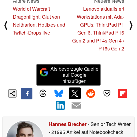
Ältere News
Neuere News
World of Warcraft
Lenovo aktualisiert
Dragonflight: Glut von
Workstations mit Ada-
⟨
⟩
Neltharion, Hotfixes und
GPUs: ThinkPad P1
Twitch-Drops live
Gen 6, ThinkPad P16
Gen 2 und P14s Gen 4 /
P16s Gen 2
Als bevorzugte Quelle
auf Google
hinzufügen
Hannes Brecher
- Senior Tech Writer
- 21995 Artikel auf Notebookcheck