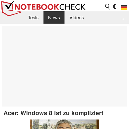
Tests
News
Videos
...
Benchmarks & Tech
Externe Tests
Kaufberatung
Deals
Suche
Jobs
Forum
Acer: Windows 8 ist zu kompliziert