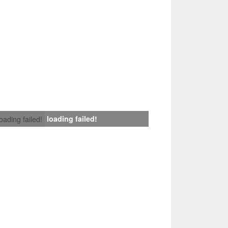
loading failed!
loading failed!