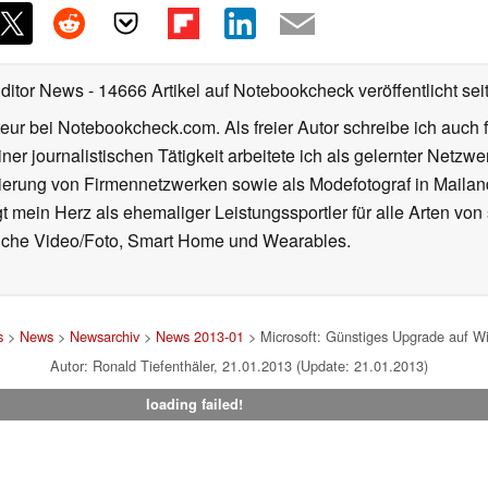
Editor News
- 14666 Artikel auf Notebookcheck veröffentlicht
sei
eur bei Notebookcheck.com. Als freier Autor schreibe ich auch 
ner journalistischen Tätigkeit arbeitete ich als gelernter Netzw
ierung von Firmennetzwerken sowie als Modefotograf in Mailan
 mein Herz als ehemaliger Leistungssportler für alle Arten von
reiche Video/Foto, Smart Home und Wearables.
s
>
News
>
Newsarchiv
>
News 2013-01
> Microsoft: Günstiges Upgrade auf W
Autor: Ronald Tiefenthäler, 21.01.2013 (Update: 21.01.2013)
loading failed!