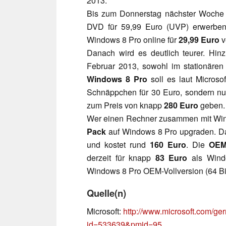
2013.
Bis zum Donnerstag nächster Woche
DVD für 59,99 Euro (UVP) erwerben. 
Windows 8 Pro online für
29,99 Euro
v
Danach wird es deutlich teurer. Hi
Februar 2013, sowohl im stationäre
Windows 8 Pro
soll es laut Microso
Schnäppchen für 30 Euro, sondern nu
zum Preis von knapp
280 Euro
geben.
Wer einen Rechner zusammen mit Wind
Pack
auf Windows 8 Pro upgraden. Das
und kostet rund
160 Euro
. Die
OEM-
derzeit für knapp
83 Euro
als Wind
Windows 8 Pro OEM-Vollversion (64 Bit
Quelle(n)
Microsoft:
http://www.microsoft.com/g
id=533639&pmid=95