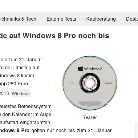
nchmarks & Tech
Externe Tests
Kaufberatung
Deal
de auf Windows 8 Pro noch bis
 bis zum 31. Januar
rd der Umstieg auf
indows 8 kostet
app 280 Euro.
2013
Windows
neuestes Betriebssystem
lte den Kalender im Auge
Teaser
aufsstart eingeräumten,
ndows 8 Pro
gelten nur noch bis zum 31. Januar