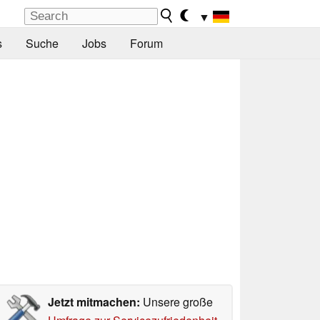
▼
s
Suche
Jobs
Forum
Jetzt mitmachen:
Unsere große