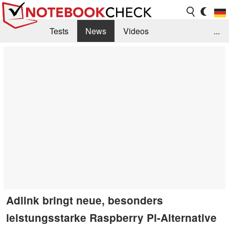
Tests
News
Videos
...
Benchmarks & Tech
Externe Tests
Kaufberatung
Deals
Suche
Jobs
Forum
Adlink bringt neue, besonders
leistungsstarke Raspberry Pi-Alternative