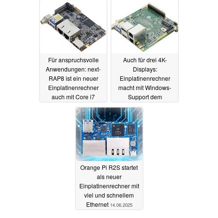
Für anspruchsvolle
Auch für drei 4K-
Anwendungen: next-
Displays:
RAP8 ist ein neuer
Einplatinenrechner
Einplatinenrechner
macht mit Windows-
auch mit Core i7
Support dem
Raspberry Pi Profi-
23.06.2025
Konkurrenz
21.06.2025
Orange Pi R2S startet
als neuer
Einplatinenrechner mit
viel und schnellem
Ethernet
14.06.2025