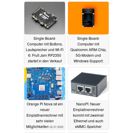
Single-Board-
Single-Board-
Computer mit Buttons,
Computer mit
Lautsprecher und Wi-Fi
Qualcomm ARM-Chip,
6: Fruit Jam RP2350
5G-Modem und
startet in den Verkauf
Windows-Support:
Particle Tachyon startet
06.08.2025
in den Verkauf
05.08.2025
Orange Pi Nova ist ein
NanoPi: Neuer
neuer
Einplatinenrechner
Einplatinenrechner mit
kommt mit zweimal
sehr vielen
Ethernet und auch
Möglichkeiten
eMMC-Speicher
02.07.2025
29.06.2025