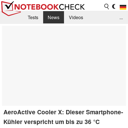
Tests
News
Videos
...
Benchmarks & Tech
Externe Tests
Kaufberatung
Deals
Suche
Jobs
Forum
AeroActive Cooler X: Dieser Smartphone-
Kühler verspricht um bis zu 36 °C