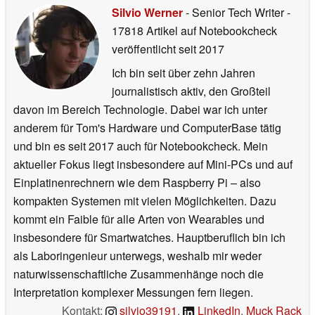
Silvio Werner
- Senior Tech Writer
-
17818 Artikel auf Notebookcheck
veröffentlicht
seit 2017
Ich bin seit über zehn Jahren
journalistisch aktiv, den Großteil
davon im Bereich Technologie. Dabei war ich unter
anderem für Tom's Hardware und ComputerBase tätig
und bin es seit 2017 auch für Notebookcheck. Mein
aktueller Fokus liegt insbesondere auf Mini-PCs und auf
Einplatinenrechnern wie dem Raspberry Pi – also
kompakten Systemen mit vielen Möglichkeiten. Dazu
kommt ein Faible für alle Arten von Wearables und
insbesondere für Smartwatches. Hauptberuflich bin ich
als Laboringenieur unterwegs, weshalb mir weder
naturwissenschaftliche Zusammenhänge noch die
Interpretation komplexer Messungen fern liegen.
Kontakt:
silvio39191
,
LinkedIn
,
Muck Rack