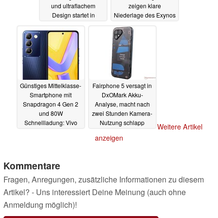
und ultraflachem
zeigen klare
Design startet in
Niederlage des Exynos
schicker Sonderedition
2400
25.01.2024
25.01.2024
Günstiges Mittelklasse-
Fairphone 5 versagt in
Smartphone mit
DxOMark Akku-
Snapdragon 4 Gen 2
Analyse, macht nach
und 80W
zwei Stunden Kamera-
Schnellladung: Vivo
Nutzung schlapp
Weitere Artikel
enthüllt Y100 5G
25.01.2024
anzeigen
25.01.2024
Kommentare
Fragen, Anregungen, zusätzliche Informationen zu diesem
Artikel? - Uns interessiert Deine Meinung (auch ohne
Anmeldung möglich)!