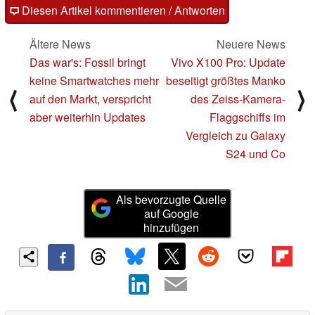
Diesen Artikel kommentieren / Antworten
Ältere News
Neuere News
Das war's: Fossil bringt
Vivo X100 Pro: Update
keine Smartwatches mehr
beseitigt größtes Manko
⟨
⟩
auf den Markt, verspricht
des Zeiss-Kamera-
aber weiterhin Updates
Flaggschiffs im
Vergleich zu Galaxy
S24 und Co
Als bevorzugte Quelle
auf Google
hinzufügen