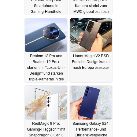
Smartphone in
Kamera startet zum
Gaming-Handheld
MWC global
29.01.2024
29.01.2024
Realme 12 Pro und
Honor Magic V2 RSR
Realme 12 Pro+
Porsche Design kommt
starten mit "Luxus-Uhr-
nach Europa
26.01.2024
Design" und starken
Triple-Kameras in die
Mittelklasse
29.01.2024
RedMagic 9 Pro:
Samsung Galaxy S24:
Gaming-Flaggschiff mit
Performance- und
Snapdragon 8 Gen 3
Effizienz-Vergleiche