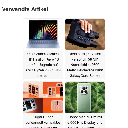
Verwandte Artikel
997 Gramm leichtes
Yashica Night Vision
HP Pavilion Aero 13
verspricht 58 MP
erhält Upgrade auf
Nachtsicht auf 600
AMD Ryzen 7 8840HS
Meter Reichweite dank
GalaxyCore-Sensor
27.02.2024
und f/1.0 Objektiv
06.02.2024
Sugar Cubes
Honor Magic6 Pro mit
verwandelt kompaktes
5.000 Nits Display und
Unihertz Jelly Star
180 MP Periskop-Tele-