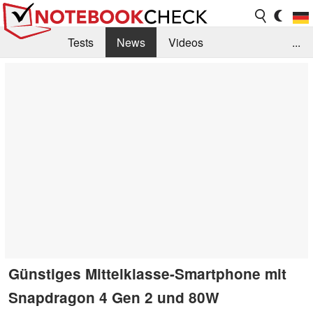
Tests
News
Videos
...
Benchmarks & Tech
Externe Tests
Kaufberatung
Deals
Suche
Jobs
Forum
Günstiges Mittelklasse-Smartphone mit
Snapdragon 4 Gen 2 und 80W