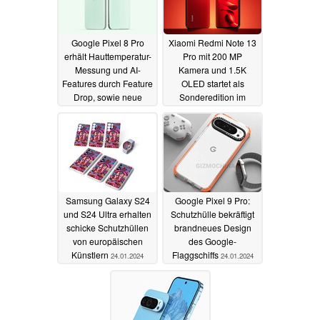
Google Pixel 8 Pro
Xiaomi Redmi Note 13
erhält Hauttemperatur-
Pro mit 200 MP
Messung und AI-
Kamera und 1.5K
Features durch Feature
OLED startet als
Drop, sowie neue
Sonderedition im
Version in Mint
auffälligen Design
25.01.2024
25.01.2024
Samsung Galaxy S24
Google Pixel 9 Pro:
und S24 Ultra erhalten
Schutzhülle bekräftigt
schicke Schutzhüllen
brandneues Design
von europäischen
des Google-
Künstlern
Flaggschiffs
24.01.2024
24.01.2024