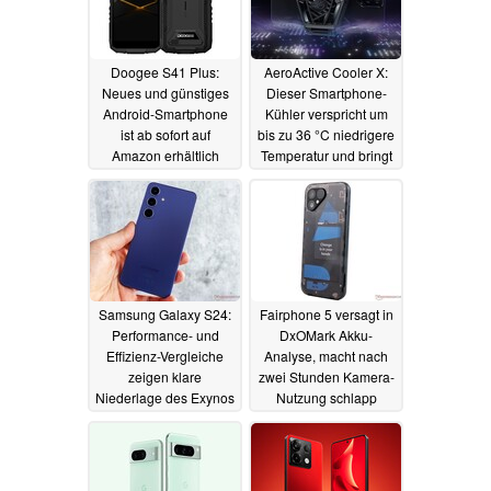
Doogee S41 Plus:
AeroActive Cooler X:
Neues und günstiges
Dieser Smartphone-
Android-Smartphone
Kühler verspricht um
ist ab sofort auf
bis zu 36 °C niedrigere
Amazon erhältlich
Temperatur und bringt
zwei Tasten mit
27.01.2024
27.01.2024
Samsung Galaxy S24:
Fairphone 5 versagt in
Performance- und
DxOMark Akku-
Effizienz-Vergleiche
Analyse, macht nach
zeigen klare
zwei Stunden Kamera-
Niederlage des Exynos
Nutzung schlapp
2400
25.01.2024
25.01.2024