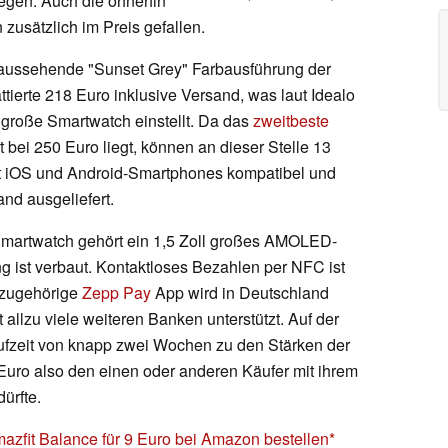
egen. Auch die ohnehin
zusätzlich im Preis gefallen.
t aussehende "Sunset Grey" Farbausführung der
ttierte 218 Euro inklusive Versand, was laut Idealo
 große Smartwatch einstellt. Da das
zweitbeste
t bei 250 Euro liegt, können an dieser Stelle 13
mit iOS und Android-Smartphones kompatibel und
d ausgeliefert.
-Smartwatch gehört ein 1,5 Zoll großes AMOLED-
g ist verbaut. Kontaktloses Bezahlen per NFC ist
e zugehörige
Zepp Pay
App wird in Deutschland
 allzu viele weiteren Banken unterstützt. Auf der
ufzeit von knapp zwei Wochen zu den Stärken der
 Euro also den einen oder anderen Käufer mit ihrem
ürfte.
mazfit Balance für 9 Euro bei Amazon bestellen