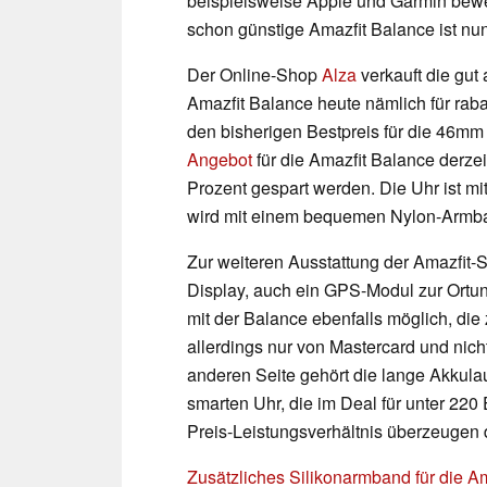
beispielsweise Apple und Garmin bew
schon günstige Amazfit Balance ist nun 
Der Online-Shop
Alza
verkauft die gu
Amazfit Balance heute nämlich für raba
den bisherigen Bestpreis für die 46mm
Angebot
für die Amazfit Balance derzei
Prozent gespart werden. Die Uhr ist 
wird mit einem bequemen Nylon-Armban
Zur weiteren Ausstattung der Amazfit
Display, auch ein GPS-Modul zur Ortun
mit der Balance ebenfalls möglich, di
allerdings nur von Mastercard und nicht
anderen Seite gehört die lange Akkula
smarten Uhr, die im Deal für unter 220
Preis-Leistungsverhältnis überzeugen d
Zusätzliches Silikonarmband für die A