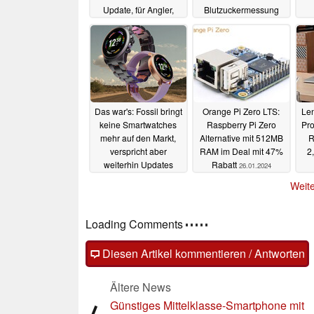
Update, für Angler,
Blutzuckermessung
Ausdauersportler und
zum kleinen Preis
Blu
den Alltag
25.06.2024
28.01.2024
Das war's: Fossil bringt
Orange Pi Zero LTS:
Len
keine Smartwatches
Raspberry Pi Zero
Pro
mehr auf den Markt,
Alternative mit 512MB
R
verspricht aber
RAM im Deal mit 47%
2
weiterhin Updates
Rabatt
26.01.2024
e
27.01.2024
Weite
Loading Comments
Diesen Artikel kommentieren / Antworten
Ältere News
Günstiges Mittelklasse-Smartphone mit