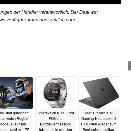
rungen der Händler verantwortlich. Der Deal war
s verfügbar, kann aber zeitlich oder
m Start günstiger:
Smartwatch iHeal 5 mit
Deal: HP Victus 16
martwatch Rogbid
EKG und
Gaming-Notebook mit
Model A läuft mit
Blutzuckermessung
RTX 4060 wieder zum
roid, funkt mit LTE,
jetzt auch in schicker
Bestpreis bestellbar