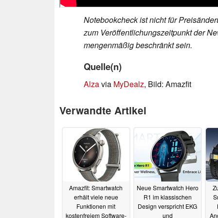
Notebookcheck ist nicht für Preisände
zum Veröffentlichungszeitpunkt der New
mengenmäßig beschränkt sein.
Quelle(n)
Alza
via
MyDealz
, Bild: Amazfit
Verwandte Artikel
Amazfit: Smartwatch
Neue Smartwatch Hero
Zu
erhält viele neue
R1 im klassischen
S
Funktionen mit
Design verspricht EKG
kostenfreiem Software-
und
And