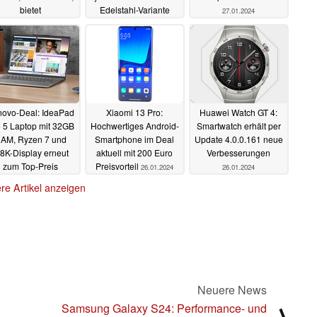
bietet
Edelstahl-Variante
27.01.2024
tdruckmessung und
erhältlich
28.01.2024
Kamera
28.01.2024
ovo-Deal: IdeaPad
Xiaomi 13 Pro:
Huawei Watch GT 4:
 5 Laptop mit 32GB
Hochwertiges Android-
Smartwatch erhält per
AM, Ryzen 7 und
Smartphone im Deal
Update 4.0.0.161 neue
,8K-Display erneut
aktuell mit 200 Euro
Verbesserungen
zum Top-Preis
Preisvorteil
26.01.2024
26.01.2024
rhältlich
26.01.2024
re Artikel anzeigen
Neuere News
Samsung Galaxy S24: Performance- und