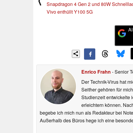
⟨
Snapdragon 4 Gen 2 und 80W Schnellla
Vivo enthüllt Y100 5G
Al
Enrico Frahn
- Senior T
Der Technik-Virus hat mi
Seither gehören für mic
Studienzeit entwickelte 
erleichtern können. Nac
begebe ich mich nun als Redakteur bei Not
Außerhalb des Büros hege ich eine besonder