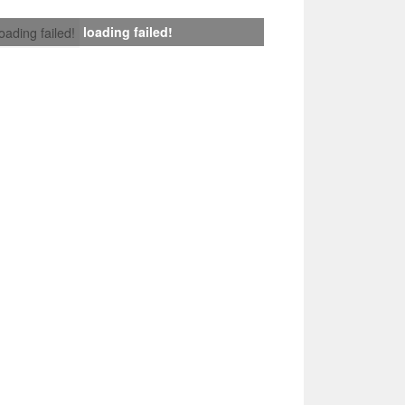
loading failed!
loading failed!