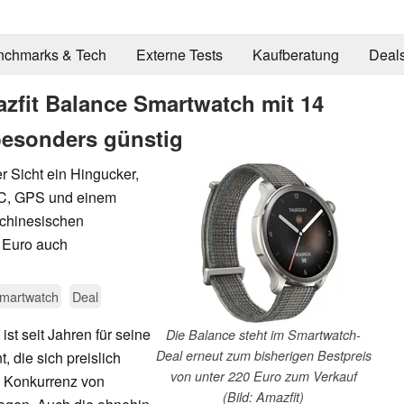
nchmarks & Tech
Externe Tests
Kaufberatung
Deal
azfit Balance Smartwatch mit 14
 besonders günstig
er Sicht ein Hingucker,
FC, GPS und einem
 chinesischen
0 Euro auch
martwatch
Deal
ist seit Jahren für seine
Die Balance steht im Smartwatch-
Deal erneut zum bisherigen Bestpreis
 die sich preislich
von unter 220 Euro zum Verkauf
n Konkurrenz von
(Bild: Amazfit)