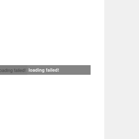
loading failed!
loading failed!