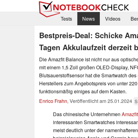
Tests
News
Videos
Be
Bestpreis-Deal: Schicke Am
Tagen Akkulaufzeit derzeit
Die Amazfit Balance ist nicht nur aus optisch
mit einem 1,5 Zoll großen OLED-Display, N
Blutsauerstoffsensor hat die Smartwatch des
Herstellers zum Angebotspreis von unter 22
funktionsmäßig einiges auf dem Kasten.
Enrico Frahn
,
Veröffentlicht am
25.01.2024
S
Das chinesische Unternehmen
Amazfit
interessanten Smartwatches interessant,
meist deutlich unter der namenhaftere