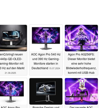
enQ bringt neuen
AOC Agon Pro 540 Hz
Agon Pro AG256FS:
1440p-QD-OLED-
und 390 Hz Gaming-
Dieser Monitor bietet
aming-Monitor mit
Monitore starten in
eine sehr hohe
0 Hz auf den Markt
Deutschland
Bildwiederholfrequenz,
15.07.2024
kommt mit USB-Hub
21.09.2025
23.04.2024
AOC Agon Pro
Porsche Design und
Der neueste AOC