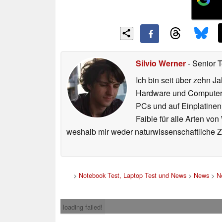
Silvio Werner
- Senior 
Ich bin seit über zehn J
Hardware und ComputerBa
PCs und auf Einplatinen
Faible für alle Arten vo
weshalb mir weder naturwissenschaftliche 
>
Notebook Test, Laptop Test und News
>
News
>
N
loading failed!