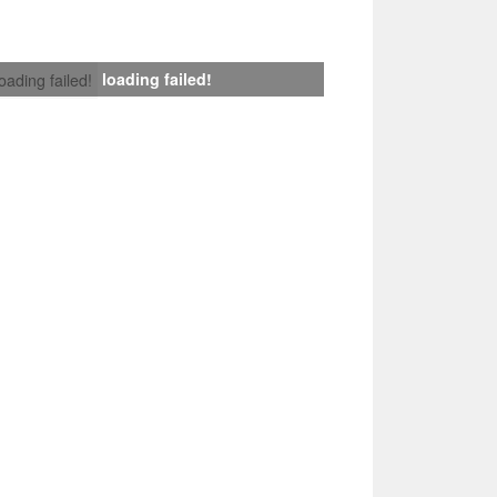
loading failed!
loading failed!