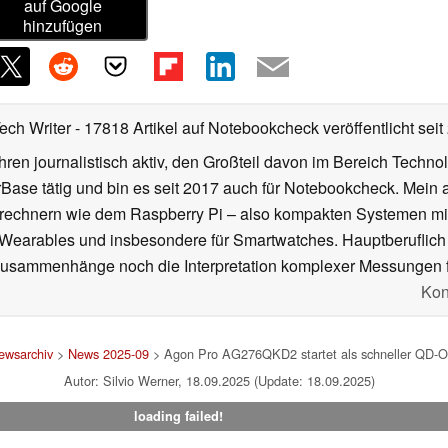
auf Google
hinzufügen
Tech Writer
- 17818 Artikel auf Notebookcheck veröffentlicht
seit
ahren journalistisch aktiv, den Großteil davon im Bereich Techn
se tätig und bin es seit 2017 auch für Notebookcheck. Mein ak
rechnern wie dem Raspberry Pi – also kompakten Systemen mit
n Wearables und insbesondere für Smartwatches. Hauptberuflich
Zusammenhänge noch die Interpretation komplexer Messungen f
Kon
ewsarchiv
>
News 2025-09
> Agon Pro AG276QKD2 startet als schneller QD-OL
Autor: Silvio Werner, 18.09.2025 (Update: 18.09.2025)
loading failed!