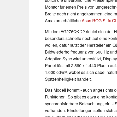
üblich die unverbindliche Preisempfehl
Monitor für einen Preis von umgerechne
Breite noch nicht angekommen, eine mö
Amazon erhältliche
Asus ROG Strix
Mit dem AG276QKD2 richtet sich der Her
besonders schnelle noch auf eine kontr
wollen, dafür nutzt der Hersteller ei
Bildwiederholfrequenz von 500 Hz und 
Adaptive Sync wird unterstützt, Displ
Panel löst mit 2.560 x 1.440 Pixeln au
1.000 cd/m², wobei es sich dabei natürl
Spitzenhelligkeit handelt.
Das Modell kommt - auch angesichts de
Funktionen. So gibt es etwa eine konfi
synchronisierbare Beleuchtung, ein US
vorhanden. Einstellungen sollen sich a