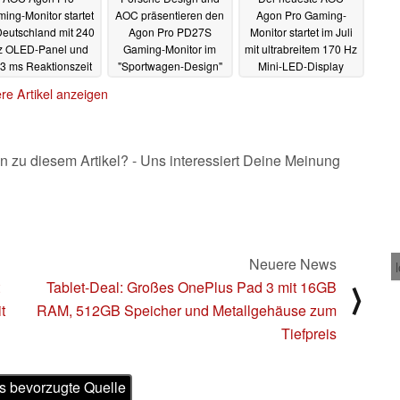
ing-Monitor startet
AOC präsentieren den
Agon Pro Gaming-
Deutschland mit 240
Agon Pro PD27S
Monitor startet im Juli
z OLED-Panel und
Gaming-Monitor im
mit ultrabreitem 170 Hz
03 ms Reaktionszeit
"Sportwagen-Design"
Mini-LED-Display
20.06.2023
22.08.2022
15.06.2022
re Artikel anzeigen
n zu diesem Artikel? - Uns interessiert Deine Meinung
Neuere News
Tablet-Deal: Großes OnePlus Pad 3 mit 16GB
⟩
t
RAM, 512GB Speicher und Metallgehäuse zum
Tiefpreis
s bevorzugte Quelle