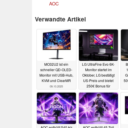
AOC
Verwandte Artikel
MO32U2 ist ein
LG UltraFine Evo 6K-
B
schneller QD-OLED-
Monitor startet im
Monitor mit USB-Hub,
Oktober, LG bestätigt
G
KVM und ClearMR
US-Preis und bietet
50
250€ Bonus für
09.10.2025
Vorbesteller
29.09.2025
AOC enthüllt 540 Hz
AOC enthüllt 45 Zoll