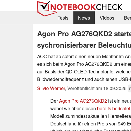
Tests
News
Videos
Be
Agon Pro AG276QKD2 starte
sychronisierbarer Beleucht
AOC hat ab sofort einen neuen Monitor im An
es sich beim Agon Pro AG276QKD2 um einen
auf Basis der QD-OLED-Technologie, welcher
Bildwiederholfrequenz und auch einen USB-H
Silvio Werner
,
Veröffentlicht am
18.09.2025
Der
Agon Pro AG276QKD2
ist ein neu
wobei wir über diesen
bereits berichte
Modell zumindest aktuellen Hersteller
Deutschland für einen Preis von 949 E