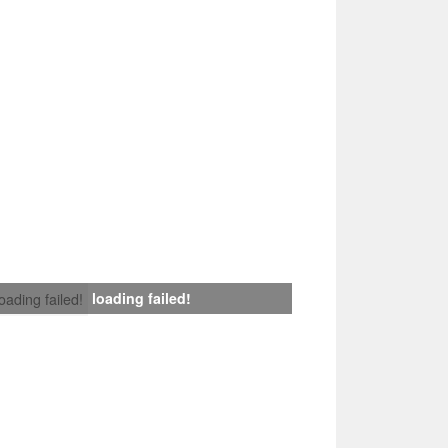
loading failed!
loading failed!