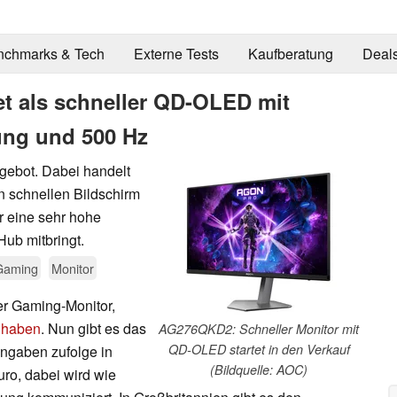
nchmarks & Tech
Externe Tests
Kaufberatung
Deal
t als schneller QD-OLED mit
ung und 500 Hz
gebot. Dabei handelt
 schnellen Bildschirm
 eine sehr hohe
ub mitbringt.
Gaming
Monitor
er Gaming-Monitor,
t haben
. Nun gibt es das
AG276QKD2: Schneller Monitor mit
QD-OLED startet in den Verkauf
angaben zufolge in
(Bildquelle: AOC)
uro, dabei wird wie