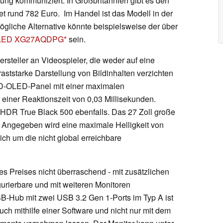
ung kommuniziert. In Großbritannien gibt es den
t rund 782 Euro. Im Handel ist das Modell in der
gliche Alternative könnte beispielsweise der über
 OLED XG27AQDPG
sein.
steller an Videospieler, die weder auf eine
aststarke Darstellung von Bildinhalten verzichten
n QD-OLED-Panel mit einer maximalen
einer Reaktionszeit von 0,03 Millisekunden.
ayHDR True Black 500 ebenfalls. Das 27 Zoll große
f. Angegeben wird eine maximale Helligkeit von
ich um die nicht global erreichbare
s Preises nicht überraschend - mit zusätzlichen
gurierbare und mit weiteren Monitoren
B-Hub mit zwei USB 3.2 Gen 1-Ports im Typ A ist
uch mithilfe einer Software und nicht nur mit dem