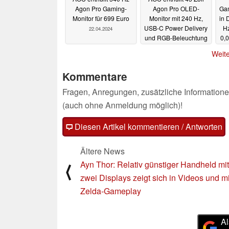
Agon Pro Gaming-
Agon Pro OLED-
Gam
Monitor für 699 Euro
Monitor mit 240 Hz,
in 
USB-C Power Delivery
H
22.04.2024
und RGB-Beleuchtung
0,
18.03.2024
Weite
Kommentare
Fragen, Anregungen, zusätzliche Informatione
(auch ohne Anmeldung möglich)!
Diesen Artikel kommentieren / Antworten
Ältere News
Ayn Thor: Relativ günstiger Handheld mit
⟨
zwei Displays zeigt sich in Videos und mi
Zelda-Gameplay
Al