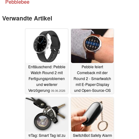
Pebblebee
Verwandte Artikel
Enttäuschend: Pebble
Pebble feiert
Watch Round 2 mit
Comeback mit der
Fertigungsproblemen
Round 2 - Smartwatch
und weiterer
mit E-Paper-Display
Verzögerung
und Open-Source-OS
09.06.2026
ab sofort bestellbar
02.01.2026
πTag: Smart Tag ist zu
SwitchBot Safety Alarm