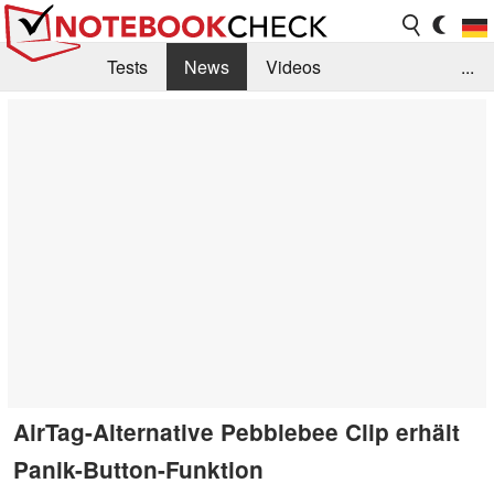
Tests
News
Videos
...
Benchmarks & Tech
Externe Tests
Kaufberatung
Deals
Suche
Jobs
Forum
AirTag-Alternative Pebblebee Clip erhält
Panik-Button-Funktion