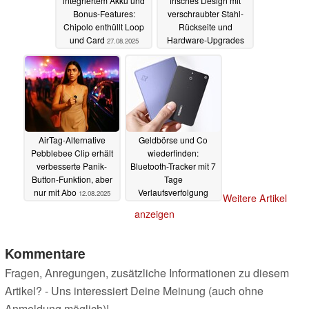
integriertem Akku und
frisches Design mit
Bonus-Features:
verschraubter Stahl-
Chipolo enthüllt Loop
Rückseite und
und Card
Hardware-Upgrades
27.08.2025
13.08.2025
AirTag-Alternative
Geldbörse und Co
Pebblebee Clip erhält
wiederfinden:
verbesserte Panik-
Bluetooth-Tracker mit 7
Button-Funktion, aber
Tage
nur mit Abo
Verlaufsverfolgung
12.08.2025
Weitere Artikel
startet mit Rabatt
anzeigen
07.08.2025
Kommentare
Fragen, Anregungen, zusätzliche Informationen zu diesem
Artikel? - Uns interessiert Deine Meinung (auch ohne
Anmeldung möglich)!