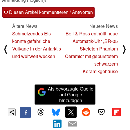
Diesen Artikel kommentieren / Antworten
Ältere News
Neuere News
Schmelzendes Eis
Bell & Ross enthüllt neue
könnte gefährliche
Automatik-Uhr „BR-05
⟨
⟩
Vulkane in der Antarktis
Skeleton Phantom
und weltweit wecken
Ceramic“ mit gebürstetem
schwarzem
Keramikgehäuse
Als bevorzugte Quelle
auf Google
hinzufügen