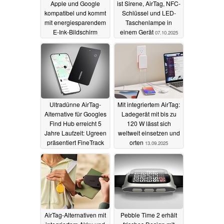
Apple und Google
ist Sirene, AirTag, NFC-
kompatibel und kommt
Schlüssel und LED-
mit energiesparendem
Taschenlampe in
E-Ink-Bildschirm
einem Gerät
07.10.2025
04.11.2025
Ultradünne AirTag-
Mit integriertem AirTag:
Alternative für Googles
Ladegerät mit bis zu
Find Hub erreicht 5
120 W lässt sich
Jahre Laufzeit: Ugreen
weltweit einsetzen und
präsentiert FineTrack
orten
13.09.2025
Slim Smart G
15.09.2025
AirTag-Alternativen mit
Pebble Time 2 erhält