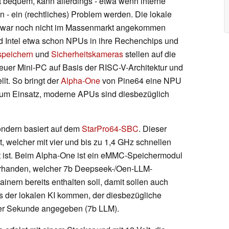
bequem, kann allerdings - etwa wenn interne
 - ein (rechtliches) Problem werden. Die lokale
 zwar noch nicht im Massenmarkt angekommen
d Intel etwa schon NPUs in ihre Rechenchips und
speichern
und
Sicherheitskameras
stellen auf die
euer Mini-PC auf Basis der RISC-V-Architektur und
llt. So bringt der
Alpha-One
von Pine64 eine NPU
zum Einsatz, moderne APUs sind diesbezüglich
sondern basiert auf dem
StarPro64-SBC
. Dieser
welcher mit vier und bis zu 1,4 GHz schnellen
 ist. Beim Alpha-One ist ein eMMC-Speichermodul
vorhanden, welcher 7b Deepseek-/Oen-LLM-
inern bereits enthalten soll, damit sollen auch
ss der lokalen KI kommen, der diesbezügliche
 der Sekunde angegeben (7b LLM).