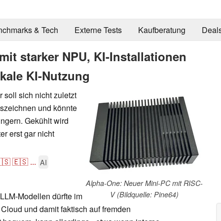
nchmarks & Tech
Externe Tests
Kaufberatung
Deal
t starker NPU, KI-Installationen
okale KI-Nutzung
soll sich nicht zuletzt
auszeichnen und könnte
ingern. Gekühlt wird
r erst gar nicht
🇸
🇪🇸
...
AI
Alpha-One: Neuer Mini-PC mit RISC-
V (Bildquelle: Pine64)
LLM-Modellen dürfte im
 Cloud und damit faktisch auf fremden