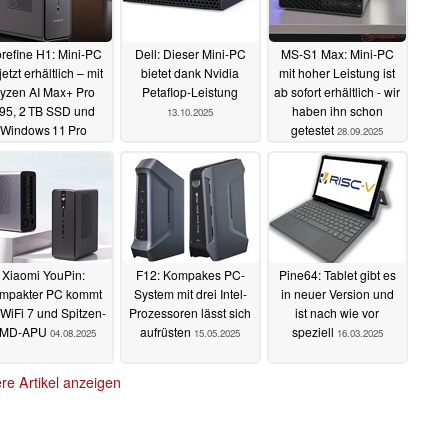
refine H1: Mini-PC
Dell: Dieser Mini-PC
MS-S1 Max: Mini-PC
 jetzt erhältlich – mit
bietet dank Nvidia
mit hoher Leistung ist
yzen AI Max+ Pro
Petaflop-Leistung
ab sofort erhältlich - wir
95, 2 TB SSD und
haben ihn schon
13.10.2025
Windows 11 Pro
getestet
28.09.2025
15.10.2025
Xiaomi YouPin:
F12: Kompakes PC-
Pine64: Tablet gibt es
mpakter PC kommt
System mit drei Intel-
in neuer Version und
 WiFi 7 und Spitzen-
Prozessoren lässt sich
ist nach wie vor
MD-APU
aufrüsten
speziell
04.08.2025
15.05.2025
16.03.2025
re Artikel anzeigen