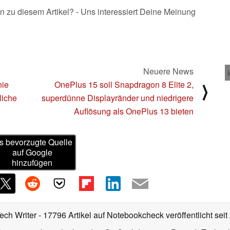
n zu diesem Artikel? - Uns interessiert Deine Meinung
Neuere News
nie
OnePlus 15 soll Snapdragon 8 Elite 2,
⟩
liche
superdünne Displayränder und niedrigere
Auflösung als OnePlus 13 bieten
s bevorzugte Quelle
auf Google
hinzufügen
Tech Writer
- 17796 Artikel auf Notebookcheck veröffentlicht
seit