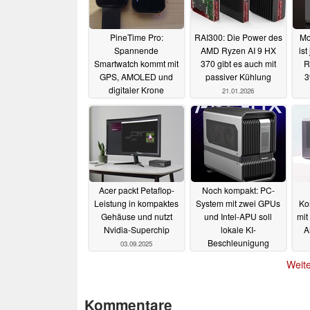
PineTime Pro:
RAI300: Die Power des
Mo
Spannende
AMD Ryzen AI 9 HX
ist
Smartwatch kommt mit
370 gibt es auch mit
R
GPS, AMOLED und
passiver Kühlung
3
digitaler Krone
21.01.2026
25.03.2026
Acer packt Petaflop-
Noch kompakt: PC-
Leistung in kompaktes
System mit zwei GPUs
Ko
Gehäuse und nutzt
und Intel-APU soll
mit
Nvidia-Superchip
lokale KI-
A
Beschleunigung
03.09.2025
möglich machen
Weite
11.08.2025
Kommentare