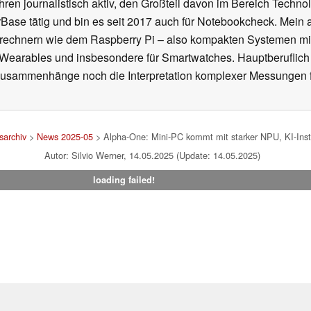
ahren journalistisch aktiv, den Großteil davon im Bereich Techn
se tätig und bin es seit 2017 auch für Notebookcheck. Mein ak
rechnern wie dem Raspberry Pi – also kompakten Systemen mit
n Wearables und insbesondere für Smartwatches. Hauptberuflich
Zusammenhänge noch die Interpretation komplexer Messungen f
archiv
>
News 2025-05
> Alpha-One: Mini-PC kommt mit starker NPU, KI-Insta
Autor: Silvio Werner, 14.05.2025 (Update: 14.05.2025)
loading failed!
um
|
Team
|
Datenschutz
|
Kontakt
|
Cookie Einstellungen
| 04.08