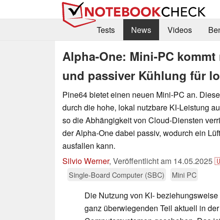
Tests
News
Videos
Be
Alpha-One: Mini-PC kommt mi
und passiver Kühlung für l
Pine64 bietet einen neuen Mini-PC an. Dieser 
durch die hohe, lokal nutzbare KI-Leistung 
so die Abhängigkeit von Cloud-Diensten verr
der Alpha-One dabei passiv, wodurch ein Lüfte
ausfallen kann.
Silvio Werner
,
Veröffentlicht am
14.05.2025

Single-Board Computer (SBC)
Mini PC
Die Nutzung von KI- beziehungsweise 
ganz überwiegenden Teil aktuell in der