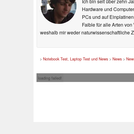
Ich bin seit über zehn J
Hardware und ComputerBa
PCs und auf Einplatinen
Faible für alle Arten vo
weshalb mir weder naturwissenschaftliche 
>
Notebook Test, Laptop Test und News
>
News
>
News
loading failed!
Impress