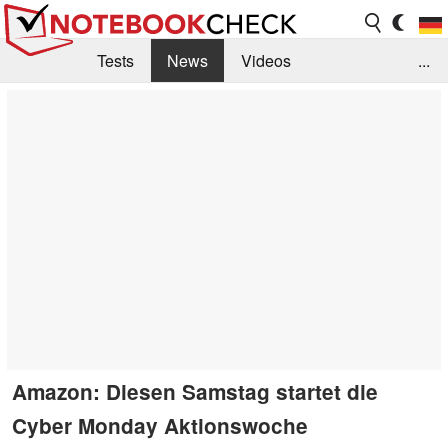
Tests
News
Videos
...
Benchmarks & Tech
Externe Tests
Kaufberatung
Deals
Suche
Jobs
Forum
Amazon: Diesen Samstag startet die
Cyber Monday Aktionswoche