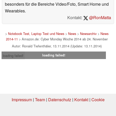
besonders für die Bereiche Video/Foto, Smart Home und
Wearables.
Kontakt:
@RonMatta
>
Notebook Test, Laptop Test und News
>
News
>
Newsarchiv
>
News
2014-11
> Amazon.de: Cyber Monday Woche 2014 ab 24. November
Autor: Ronald Tiefenthäler, 13.11.2014 (Update: 13.11.2014)
loading failed!
loading failed!
Impressum
|
Team
|
Datenschutz
|
Kontakt
|
Cookie
Einstellungen
| 01.08.2026 00:43
* Beim Kauf über einen Affiliate-Link kann Notebookcheck eine Vergütung