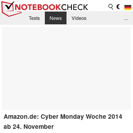
Tests
News
Videos
...
Benchmarks & Tech
Externe Tests
Kaufberatung
Deals
Suche
Jobs
Forum
Amazon.de: Cyber Monday Woche 2014
ab 24. November