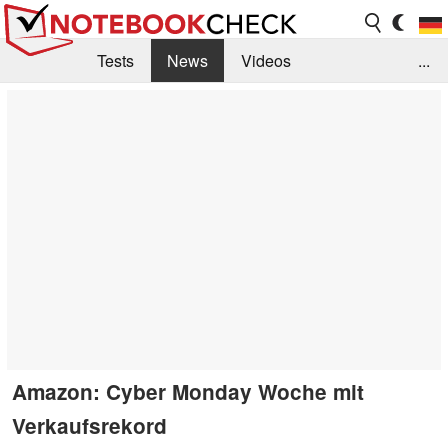
Tests
News
Videos
...
Benchmarks & Tech
Externe Tests
Kaufberatung
Deals
Suche
Jobs
Forum
Amazon: Cyber Monday Woche mit
Verkaufsrekord