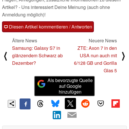
Artikel? - Uns interessiert Deine Meinung (auch ohne
Anmeldung möglich)!
Diesen Artikel kommentieren / Antworten
Ältere News
Neuere News
Samsung: Galaxy S7 in
ZTE: Axon 7 in den
⟨
⟩
glänzendem Schwarz ab
USA nun auch mit
Dezember?
6/128 GB und Gorilla
Glas 5
Als bevorzugte Quelle
auf Google
hinzufügen