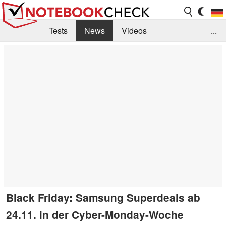
Tests
News
Videos
...
Benchmarks & Tech
Externe Tests
Kaufberatung
Deals
Suche
Jobs
Forum
Black Friday: Samsung Superdeals ab
24.11. in der Cyber-Monday-Woche