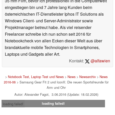
35 mm Film, bevor ich professionell in die Computerwelt
eingestiegen bin und 7 Jahre lang Kunden beim
österreichischen IT-Dienstleister Iphos IT Solutions als
Windows Client- und Server-Administrator sowie
Projektmanager betreut habe. Als viel reisender
Freelancer schreibe ich nun schon seit 2016 für
Notebookcheck von allen Ecken dieser Welt aus über
brandaktuelle mobile Technologien in Smartphones,
Laptops und Gadgets aller Art.
Kontakt:
@alfawien
>
Notebook Test, Laptop Test und News
>
News
>
Newsarchiv
>
News
2016-06
> Samsung Gear Fit 2 und IconX: Die neuen Sportsfreunde für
Arm und Ohr
Autor: Alexander Fagot, 3.06.2016 (Update: 18.02.2026)
loading failed!
loading failed!