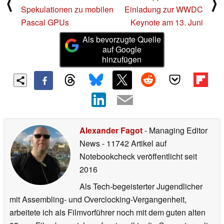
⟨
⟩
Spekulationen zu mobilen
Einladung zur WWDC
Pascal GPUs
Keynote am 13. Juni
Als bevorzugte Quelle
auf Google
hinzufügen
Alexander Fagot
- Managing Editor
News
- 11742 Artikel auf
Notebookcheck veröffentlicht
seit
2016
Als Tech-begeisterter Jugendlicher
mit Assembling- und Overclocking-Vergangenheit,
arbeitete ich als Filmvorführer noch mit dem guten alten