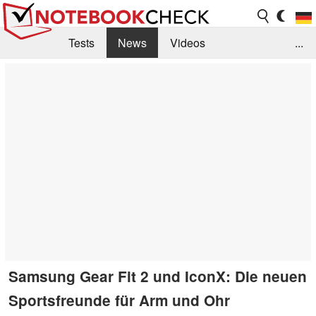
Tests
News
Videos
...
Benchmarks & Tech
Externe Tests
Kaufberatung
Deals
Suche
Jobs
Forum
Samsung Gear Fit 2 und IconX: Die neuen
Sportsfreunde für Arm und Ohr