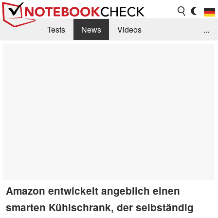
Tests
News
Videos
...
Benchmarks & Tech
Externe Tests
Kaufberatung
Deals
Suche
Jobs
Forum
Amazon entwickelt angeblich einen
smarten Kühlschrank, der selbständig