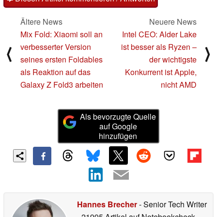
Ältere News
Neuere News
Mix Fold: Xiaomi soll an
Intel CEO: Alder Lake
verbesserter Version
ist besser als Ryzen –
⟨
⟩
seines ersten Foldables
der wichtigste
als Reaktion auf das
Konkurrent ist Apple,
Galaxy Z Fold3 arbeiten
nicht AMD
Als bevorzugte Quelle
auf Google
hinzufügen
Hannes Brecher
- Senior Tech Writer
- 21995 Artikel auf Notebookcheck