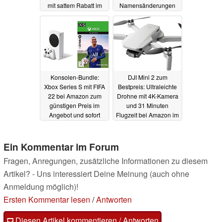
mit sattem Rabatt im
Namensänderungen
Angebot
aus
02.10.2021
01.10.2021
Konsolen-Bundle:
DJI Mini 2 zum
Xbox Series S mit FIFA
Bestpreis: Ultraleichte
22 bei Amazon zum
Drohne mit 4K-Kamera
günstigen Preis im
und 31 Minuten
Angebot und sofort
Flugzeit bei Amazon im
lieferbar
Angebot
01.10.2021
30.09.2021
Ein Kommentar im Forum
Fragen, Anregungen, zusätzliche Informationen zu diesem
Artikel? - Uns interessiert Deine Meinung (auch ohne
Anmeldung möglich)!
Ersten Kommentar lesen
/
Antworten
Diesen Artikel kommentieren / Antworten