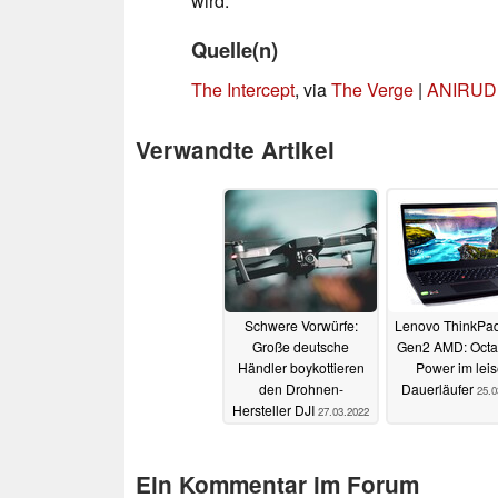
wird.
Quelle(n)
The Intercept
, via
The Verge
|
ANIRUDH
Verwandte Artikel
Schwere Vorwürfe:
Lenovo ThinkPa
Große deutsche
Gen2 AMD: Octa
Händler boykottieren
Power im lei
den Drohnen-
Dauerläufer
25.0
Hersteller DJI
27.03.2022
Ein Kommentar im Forum