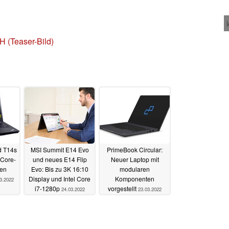
 (Teaser-Bild)
d T14s
MSI Summit E14 Evo
PrimeBook Circular:
Core-
und neues E14 Flip
Neuer Laptop mit
sen
Evo: Bis zu 3K 16:10
modularen
Display und Intel Core
Komponenten
3.2022
i7-1280p
vorgestellt
24.03.2022
23.03.2022