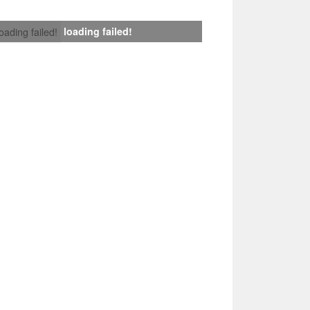
loading failed!
loading failed!