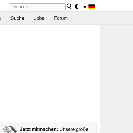
▼
s
Suche
Jobs
Forum
Jetzt mitmachen:
Unsere große