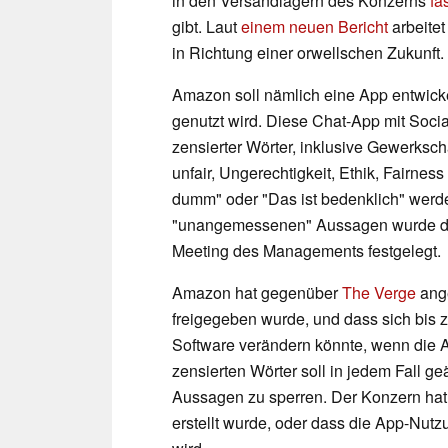
in den Versandlagern des Konzerns
fa
gibt. Laut
einem neuen Bericht
arbeite
in Richtung einer orwellschen Zukunft.
Amazon soll nämlich eine App entwicke
genutzt wird. Diese Chat-App mit Socia
zensierter Wörter, inklusive Gewerkscha
unfair, Ungerechtigkeit, Ethik, Fairne
dumm" oder "Das ist bedenklich" werden
"unangemessenen" Aussagen wurde de
Meeting des Managements festgelegt.
Amazon hat gegenüber
The Verge
ange
freigegeben wurde, und dass sich bis 
Software verändern könnte, wenn die Ap
zensierten Wörter soll in jedem Fall 
Aussagen zu sperren. Der Konzern hat a
erstellt wurde, oder dass die App-Nut