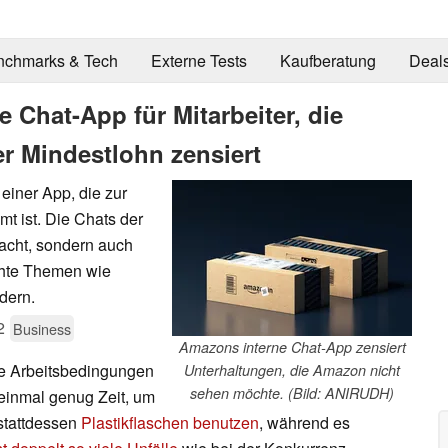
nchmarks & Tech
Externe Tests
Kaufberatung
Deal
 Chat-App für Mitarbeiter, die
r Mindestlohn zensiert
einer App, die zur
t ist. Die Chats der
wacht, sondern auch
chte Themen wie
dern.
2
Business
Amazons interne Chat-App zensiert
ige Arbeitsbedingungen
Unterhaltungen, die Amazon nicht
sehen möchte. (Bild: ANIRUDH)
 einmal genug Zeit, um
stattdessen
Plastikflaschen benutzen
, während es