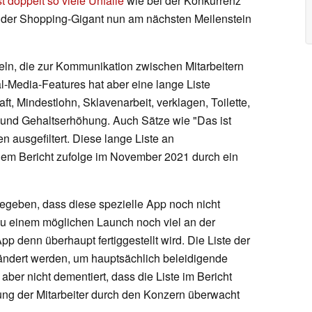
st doppelt so viele Unfälle
wie bei der Konkurrenz
t der Shopping-Gigant nun am nächsten Meilenstein
ln, die zur Kommunikation zwischen Mitarbeitern
l-Media-Features hat aber eine lange Liste
ft, Mindestlohn, Sklavenarbeit, verklagen, Toilette,
ss und Gehaltserhöhung. Auch Sätze wie "Das ist
 ausgefiltert. Diese lange Liste an
m Bericht zufolge im November 2021 durch ein
geben, dass diese spezielle App noch nicht
zu einem möglichen Launch noch viel an der
p denn überhaupt fertiggestellt wird. Die Liste der
geändert werden, um hauptsächlich beleidigende
ber nicht dementiert, dass die Liste im Bericht
zung der Mitarbeiter durch den Konzern überwacht